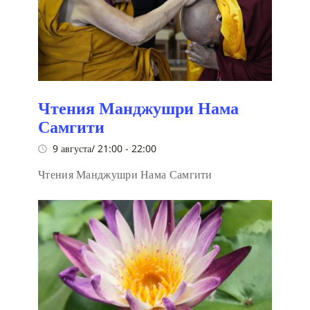
Чтения Манджушри Нама
Самгити
9 августа/ 21:00
-
22:00
Чтения Манджушри Нама Самгити