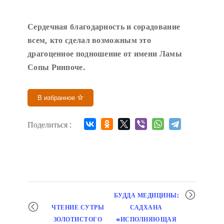
Сердечн
ая благодарность и сорадование
всем, кто сделал возможным это
драгоценное подношение от имени Ламы
Сопы Ринпоче
.
В избранное
Поделиться :
Мероприятие
БУДДА МЕДИЦИНЫ:
навигация
ЧТЕНИЕ СУТРЫ
САДХАНА
ЗОЛОТИСТОГО
«ИСПОЛНЯЮЩАЯ