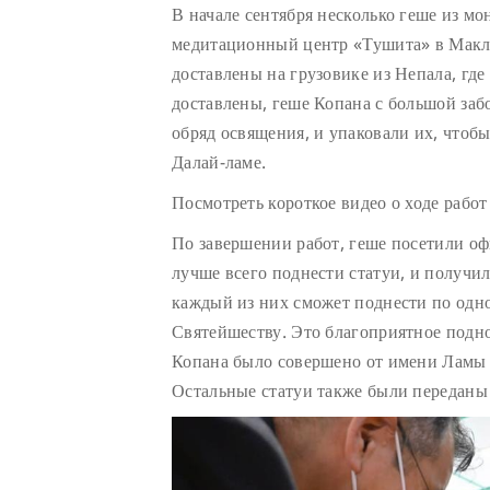
В начале сентября несколько геше из мо
медитационный центр «Тушита» в Макле
доставлены на грузовике из Непала, где
доставлены, геше Копана с большой заб
обряд освящения, и упаковали их, чтоб
Далай-ламе.
Посмотреть короткое видео о ходе рабо
По завершении работ, геше посетили оф
лучше всего поднести статуи, и получи
каждый из них сможет поднести по одно
Святейшеству. Это благоприятное подн
Копана было совершено от имени Ламы 
Остальные статуи также были переданы