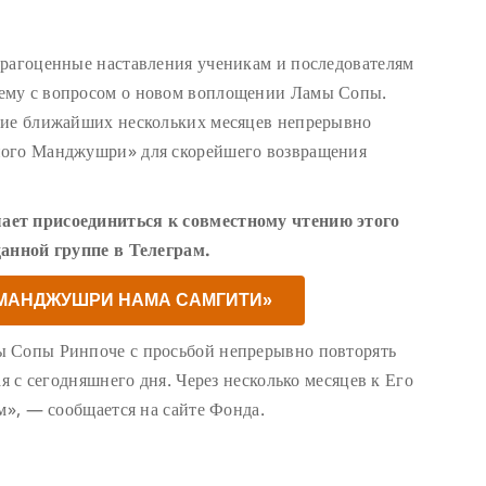
драгоценные наставления ученикам и последователям
ему с вопросом о новом воплощении Ламы Сопы.
ние ближайших нескольких месяцев непрерывно
ного Манджушри» для скорейшего возвращения
ает присоединиться к совместному чтению этого
данной группе в Телеграм.
«МАНДЖУШРИ НАМА САМГИТИ»
ы Сопы Ринпоче с просьбой непрерывно повторять
ая с сегодняшнего дня. Через несколько месяцев к Его
м», — сообщается на сайте Фонда.