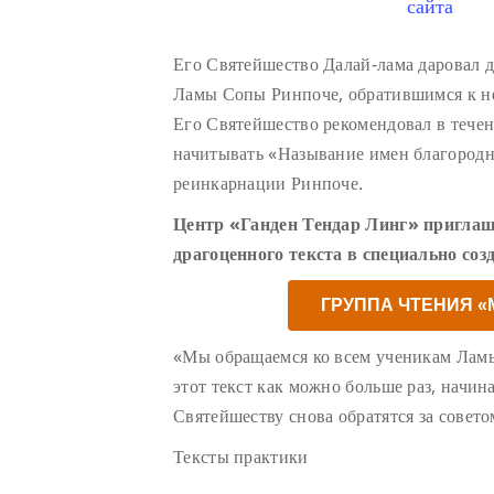
сайта
Его Святейшество Далай-лама даровал 
Ламы Сопы Ринпоче, обратившимся к н
Его Святейшество рекомендовал в тече
начитывать «Называние имен благород
реинкарнации Ринпоче.
Центр «Ганден Тендар Линг» приглаш
драгоценного текста в специально соз
ГРУППА ЧТЕНИЯ 
«Мы обращаемся ко всем ученикам Лам
этот текст как можно больше раз, начин
Святейшеству снова обратятся за совето
Тексты практики