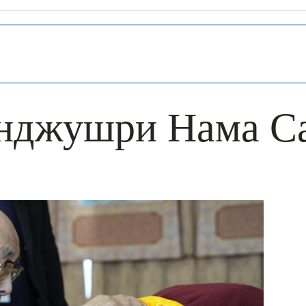
нджушри Нама С