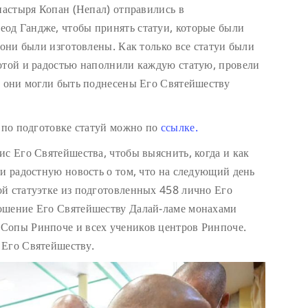
настыря Копан (Непал) отправились в
од Гандже, чтобы принять статуи, которые были
 они были изготовлены. Как только все статуи были
отой и радостью наполнили каждую статую, провели
ы они могли быть поднесены Его Святейшеству
т по подготовке статуй можно по
ссылке.
ис Его Святейшества, чтобы выяснить, когда и как
ли радостную новость о том, что на следующий день
й статуэтке из подготовленных 458 лично Его
ошение Его Святейшеству Далай-ламе монахами
Сопы Ринпоче и всех учеников центров Ринпоче.
 Его Святейшеству.