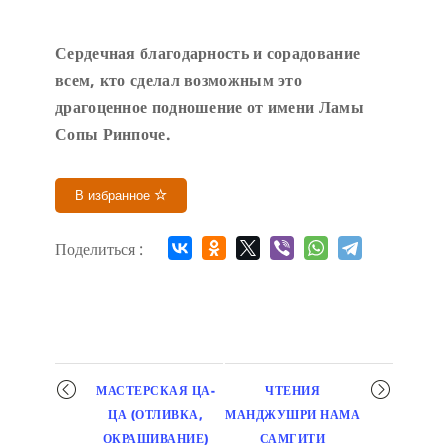
Сердечн
ая благодарность и сорадование
всем, кто сделал возможным это
драгоценное подношение от имени Ламы
Сопы Ринпоче
.
В избранное
Поделиться :
Мероприятие
МАСТЕРСКАЯ ЦА-
ЧТЕНИЯ
навигация
ЦА (ОТЛИВКА,
МАНДЖУШРИ НАМА
ОКРАШИВАНИЕ)
САМГИТИ