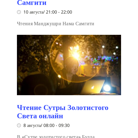
Самгити
10 августа/ 21:00
-
22:00
Чтения Манджушри Нама Самгити
Чтение Сутры Золотистого
Света онлайн
8 августа/ 08:00
-
09:30
В «Сутре золотистого света» Будда