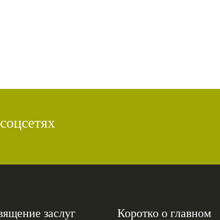
 соцсетях
вящение заслуг
Коротко о главном