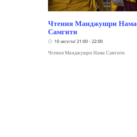
Чтения Манджушри Нама
Самгити
10 августа/ 21:00
-
22:00
Чтения Манджушри Нама Самгити