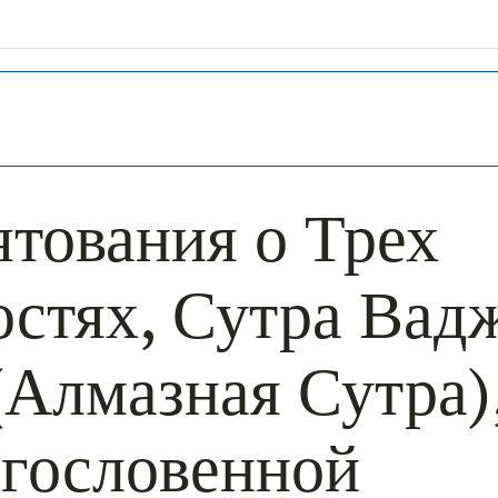
+ КАЛЕНДА
тования о Трех
стях, Сутра Вад
(Алмазная Сутра)
агословенной