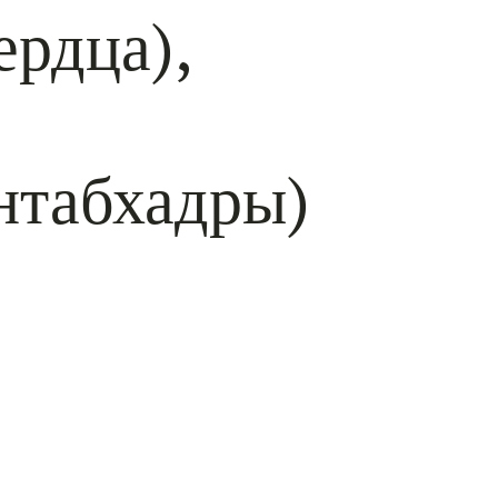
рдца),
нтабхадры)