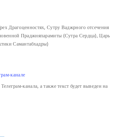
Трех Драгоценностях, Сутру Ваджрного отсечения
словенной Праджняпарамиты (Сутра Сердца), Царь
ктики Самантабхадры)
грам-канале
 Телеграм-канала, а также текст будет выведен на