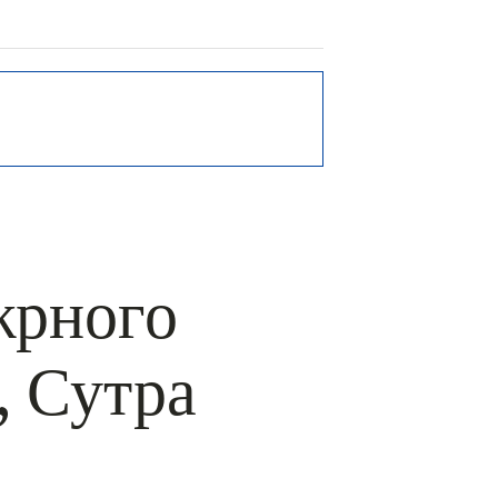
РЬ GOOGLE
+ ДОБАВИТЬ В ICALENDAR
жрного
, Сутра