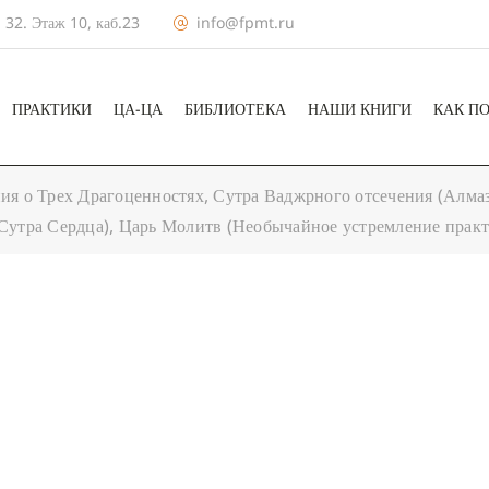
 32. Этаж 10, каб.23
info@fpmt.ru
ПРАКТИКИ
ЦА-ЦА
БИБЛИОТЕКА
НАШИ КНИГИ
КАК П
ия о Трех Драгоценностях, Сутра Ваджрного отсечения (Алмаз
утра Сердца), Царь Молитв (Необычайное устремление прак