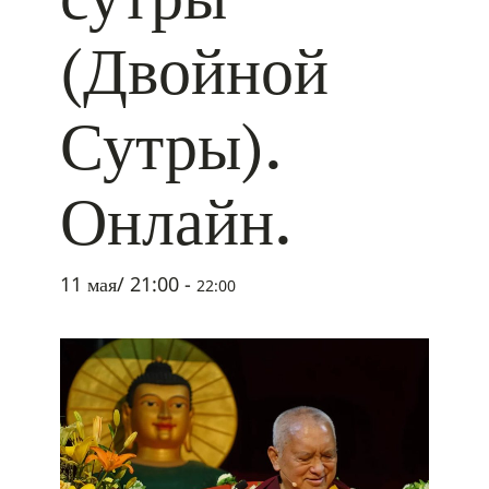
(Двойной
Сутры).
Онлайн.
11 мая/ 21:00
-
22:00