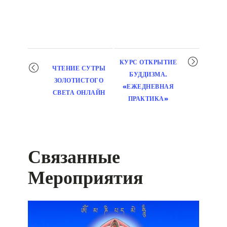
Мероприятие
КУРС ОТКРЫТИЕ
ЧТЕНИЕ СУТРЫ
навигация
БУДДИЗМА.
ЗОЛОТИСТОГО
«ЕЖЕДНЕВНАЯ
СВЕТА ОНЛАЙН
ПРАКТИКА»
Связанные
Мероприятия