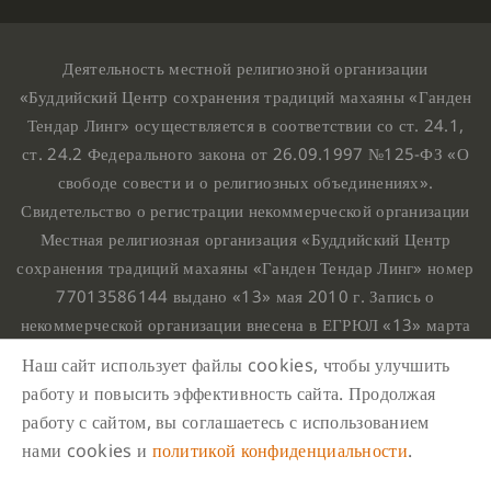
Деятельность местной религиозной организации
«Буддийский Центр сохранения традиций махаяны «Ганден
Тендар Линг» осуществляется в соответствии со ст. 24.1,
ст. 24.2 Федерального закона от 26.09.1997 №125-ФЗ «О
свободе совести и о религиозных объединениях».
Свидетельство о регистрации некоммерческой организации
Местная религиозная организация «Буддийский Центр
сохранения традиций махаяны «Ганден Тендар Линг» номер
77013586144 выдано «13» мая 2010 г. Запись о
некоммерческой организации внесена в ЕГРЮЛ «13» марта
2010 г. за основным государственным регистрационным
Наш сайт использует файлы cookies, чтобы улучшить
номером 1107799015708.
работу и повысить эффективность сайта. Продолжая
Ганден Тендар Линг © 2020 Все права защищены
работу с сайтом, вы соглашаетесь с использованием
Наш адрес : г. Москва, Нахимовский проспект, 32. Этаж
нами cookies и
политикой конфиденциальности
.
10, каб.1023,