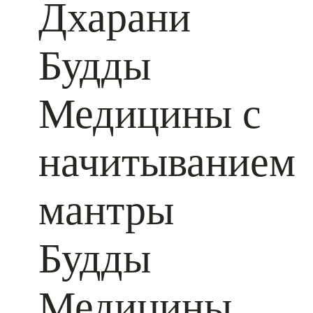
Дхарани
Будды
Медицины с
начитыванием
мантры
Будды
Медицины