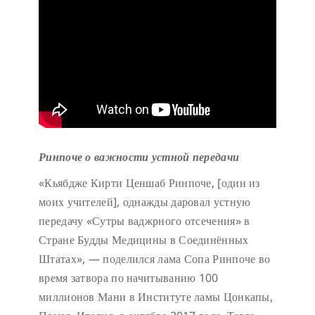
Ринпоче о важности устной передачи
«Кьябдже Кирти Ценшаб Ринпоче, [один из
моих учителей], однажды даровал устную
передачу «Сутры ваджрного отсечения» в
Стране Будды Медицины в Соединённых
Штатах», — поделился лама Сопа Ринпоче во
время затвора по начитыванию 100
миллионов Мани в Институте ламы Цонкапы,