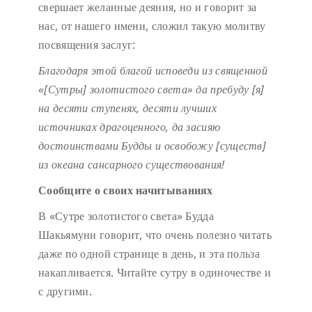
свершает желанные деяния, но и говорит за
нас, от нашего имени, сложил такую молитву
посвящения заслуг:
Благодаря этой благой исповеди
из священной
«[Сутры] золотистого света»
да пребуду [я]
на десяти ступенях,
десяти лучших
источниках драгоценного,
да засияю
достоинствами Будды
и освобожу [существ]
из океана сансарного существования!
Сообщите о своих начитываниях
В «Сутре золотистого света» Будда
Шакьямуни говорит, что очень полезно читать
даже по одной странице в день, и эта польза
накапливается. Читайте сутру в одиночестве и
с другими.