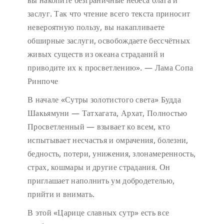
вы накопите безграничные небеса блага и
заслуг. Так что чтение всего текста приносит
невероятную пользу, вы накапливаете
обширные заслуги, освобождаете бессчётных
живых существ из океана страданий и
приводите их к просветлению». — Лама Сопа
Ринпоче
В начале «Сутры золотистого света» Будда
Шакьямуни — Татхагата, Архат, Полностью
Просветленный — взывает ко всем, кто
испытывает несчастья и омрачения, болезни,
бедность, потери, унижения, злонамеренность,
страх, кошмары и другие страдания. Он
приглашает наполнить ум добродетелью,
прийти и внимать.
В этой «Царице славных сутр» есть все