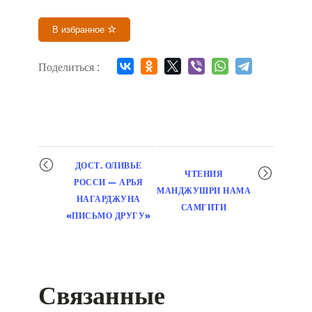
В избранное
Поделиться :
Мероприятие
ДОСТ. ОЛИВЬЕ
ЧТЕНИЯ
навигация
РОССИ — АРЬЯ
МАНДЖУШРИ НАМА
НАГАРДЖУНА
САМГИТИ
«ПИСЬМО ДРУГУ»
Связанные