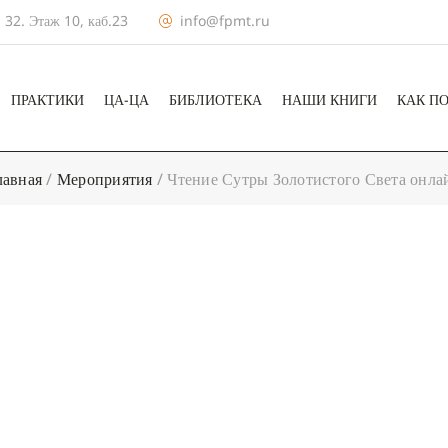
 32. Этаж 10, каб.23
info@fpmt.ru
ПРАКТИКИ
ЦА-ЦА
БИБЛИОТЕКА
НАШИ КНИГИ
КАК П
лавная
/
Мероприятия
/
Чтение Сутры Золотистого Света онла
+ КАЛЕНДА