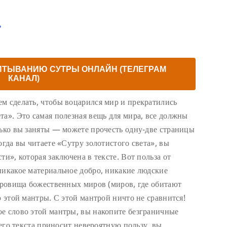
ь
ИТЫВАНИЮ СУТРЫ ОНЛАЙН (ТЕЛЕГРАМ
КАНАЛ)
м сделать, чтобы воцарился мир и прекратились
та». Это самая полезная вещь для мира, все должны
лько вы заняты — можете прочесть одну-две страницы
огда вы читаете «Сутру золотистого света», вы
ти», которая заключена в тексте. Вот польза от
никакое материальное добро, никакие людские
окровища божественных миров (миров, где обитают
ю этой мантры. С этой мантрой ничто не сравнится!
е слово этой мантры, вы накопите безграничные
сего текста приносит невероятную пользу, вы