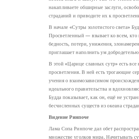
накапливаете обширные заслуги, освобо
страданий и приводите их к просветле
В начале «Сутры золотистого света» Б
Просветленный — взывает ко всем, кто 
бедность, потери, унижения, злонамерен
приглашает наполнить ум добродетелью,
В этой «Царице славных сутр» есть все
просветления. В ней есть трогающие се
учения о взаимозависимом происхожде
идеального правительства и вдохновля
Будда показывает, как он, ещё не устра
бесчисленных существ из океана страда
Видение Ринпоче
Лама Сопа Ринпоче дал обет распростран
множестве уголков мира. Начитывать с