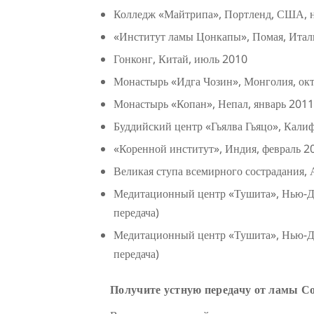
Колледж «Майтрипа», Портленд, США, 
«Институт ламы Цонкапы», Помая, Итал
Гонконг, Китай, июль 2010
Монастырь «Идга Чозин», Монголия, октя
Монастырь «Копан», Непал, январь 2011 
Буддийский центр «Гьялва Гьяцо», Кали
«Коренной институт», Индия, февраль 20
Великая ступа всемирного сострадания, А
Медитационный центр «Тушита», Нью-Де
передача)
Медитационный центр «Тушита», Нью-Де
передача)
Получите устную передачу от ламы С