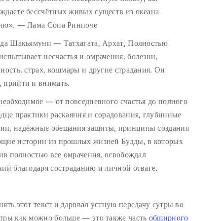
ждаете бессчётных живых существ из океана
нию». — Лама Сопа Ринпоче
удда Шакьямуни — Татхагата, Архат, Полностью
испытывает несчастья и омрачения, болезни,
ность, страх, кошмары и другие страдания. Он
 прийти и внимать.
 необходимое — от повседневного счастья до полного
рдце практики раскаяния и сорадования, глубинные
нии, надёжные обещания защиты, принципы создания
ющие истории из прошлых жизней Будды, в которых
нив полностью все омрачения, освобождал
ний благодаря состраданию и личной отваге.
ять этот текст и даровал устную передачу сутры во
утры как можно больше — это также часть
обширного