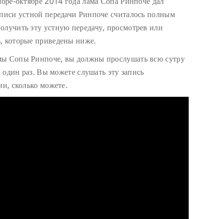
ябре-октябре 2014 года лама Сопа Ринпоче дал
аписи устной передачи Ринпоче считалось полным
олучить эту устную передачу, просмотрев или
, которые приведены ниже.
мы Сопы Ринпоче, вы должны прослушать всю сутру
а один раз. Вы можете слушать эту запись
ни, сколько можете.