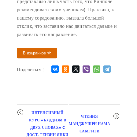
представляло лишь часть того, что Ринпоче
рекомендовал своим ученикам). Практика, к
нашему сорадованию, вызвала большой
отклик, что заставило нас двигаться дальше и
развивать это направление.
В избранное
Поделиться :
Мероприятие
ИНТЕНСИВНЫЙ
ЧТЕНИЯ
навигация
КУРС «БУДДИЗМ В
МАНДЖУШРИ НАМА
ДВУХ СЛОВАХ» C
САМГИТИ
ДОСТ. ТЕНЗИН ЯНКИ