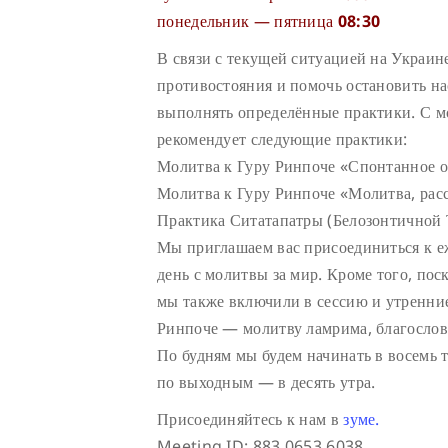
понедельник — пятница
08:30
В связи с текущей ситуацией на Украин
противостояния и помочь остановить на
выполнять определённые практики. С м
рекомендует следующие практики:
Молитва к Гуру Ринпоче «Спонтанное 
Молитва к Гуру Ринпоче «Молитва, расс
Практика Ситатапатры (Белозонтичной 
Мы приглашаем вас присоединиться к е
день с молитвы за мир. Кроме того, по
мы также включили в сессию и утренни
Ринпоче — молитву ламрима, благосло
По будням мы будем начинать в восемь 
по выходным — в десять утра.
Присоединяйтесь к нам в
зуме.
Meeting ID: 883 0653 6038,