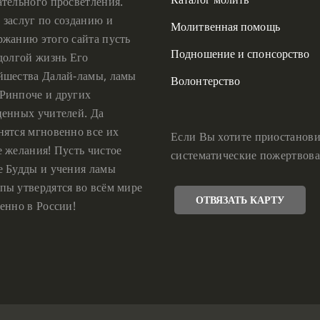
ательного просветления.
 заслуг по созданию и
Молитвенная помощь
ржанию этого сайта пусть
Подношение и спонсорство
 долгой жизнь Его
йшества Далай-ламы, ламы
Волонтерство
Ринпоче и других
ценных учителей. Да
нятся мгновенно все их
Если Вы хотите приостанови
е желания! Пусть чистое
систематические пожертвова
е Будды и учения ламы
пы утвердятся во всём мире
ОТВЯЗАТЬ КАРТУ
енно в России!