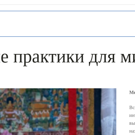
е практики для м
Ме
Вс
ин
вы
на