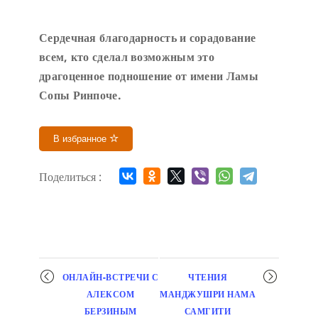
Сердечн
ая благодарность и сорадование
всем, кто сделал возможным это
драгоценное подношение от имени Ламы
Сопы Ринпоче
.
В избранное
Поделиться :
Мероприятие
ОНЛАЙН-ВСТРЕЧИ С
ЧТЕНИЯ
навигация
АЛЕКСОМ
МАНДЖУШРИ НАМА
БЕРЗИНЫМ
САМГИТИ