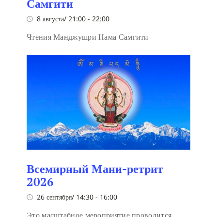
Самгити
8 августа/ 21:00
-
22:00
Чтения Манджушри Нама Самгити
Всемирный Мани-ретрит
2026
26 сентября/ 14:30
-
16:00
Это масштабное мероприятие проводится