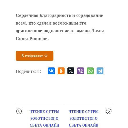
Сердечн
ая благодарность и сорадование
всем, кто сделал возможным это
драгоценное подношение от имени Ламы
Сопы Ринпоче
.
В избранное
Поделиться :
Мероприятие
ЧТЕНИЕ СУТРЫ
ЧТЕНИЕ СУТРЫ
навигация
ЗОЛОТИСТОГО
ЗОЛОТИСТОГО
СВЕТА ОНЛАЙН
СВЕТА ОНЛАЙН