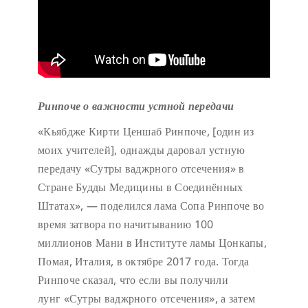
Ринпоче о важности устной передачи
«Кьябдже Кирти Ценшаб Ринпоче, [один из
моих учителей], однажды даровал устную
передачу «Сутры ваджрного отсечения» в
Стране Будды Медицины в Соединённых
Штатах», — поделился лама Сопа Ринпоче во
время затвора по начитыванию 100
миллионов Мани в Институте ламы Цонкапы,
Помая, Италия, в октябре 2017 года. Тогда
Ринпоче сказал, что если вы получили
лунг «Сутры ваджрного отсечения», а затем