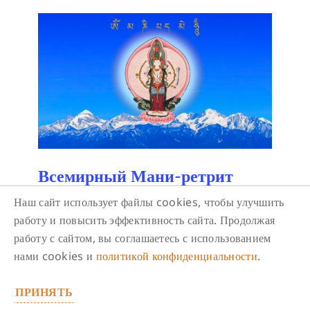
Всемирный Мани-ретрит
2026
Наш сайт использует файлы cookies, чтобы улучшить
12 сентября/ 18:00
-
19:30
работу и повысить эффективность сайта. Продолжая
работу с сайтом, вы соглашаетесь с использованием
Это масштабное мероприятие проводится
нами cookies и
политикой конфиденциальности
.
впервые и посвящено счастью и просветлению
всех живых существ.
ПРИНЯТЬ