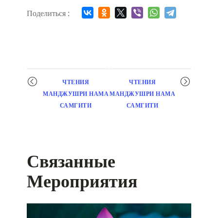
Поделиться :
Мероприятие
ЧТЕНИЯ
ЧТЕНИЯ
навигация
МАНДЖУШРИ НАМА
МАНДЖУШРИ НАМА
САМГИТИ
САМГИТИ
Связанные
Мероприятия