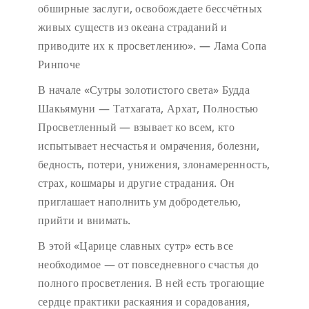
обширные заслуги, освобождаете бессчётных
живых существ из океана страданий и
приводите их к просветлению». — Лама Сопа
Ринпоче
В начале «Сутры золотистого света» Будда
Шакьямуни — Татхагата, Архат, Полностью
Просветленный — взывает ко всем, кто
испытывает несчастья и омрачения, болезни,
бедность, потери, унижения, злонамеренность,
страх, кошмары и другие страдания. Он
приглашает наполнить ум добродетелью,
прийти и внимать.
В этой «Царице славных сутр» есть все
необходимое — от повседневного счастья до
полного просветления. В ней есть трогающие
сердце практики раскаяния и сорадования,