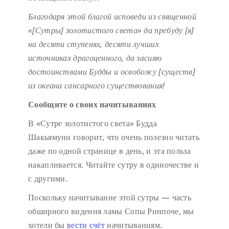
Благодаря этой благой исповеди
из священной
«[Сутры] золотистого света»
да пребуду [я]
на десяти ступенях,
десяти лучших
источниках драгоценного,
да засияю
достоинствами Будды
и освобожу [существ]
из океана сансарного существования!
Сообщите о своих начитываниях
В «Сутре золотистого света» Будда
Шакьямуни говорит, что очень полезно читать
даже по одной странице в день, и эта польза
накапливается. Читайте сутру в одиночестве и
с другими.
Поскольку начитывание этой сутры — часть
обширного видения ламы Сопы Ринпоче, мы
хотели бы
вести счёт
начитываниям.