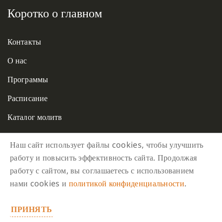
Коротко о главном
Контакты
О нас
Программы
Расписание
Каталог молитв
Молитвенная помощь
Наш сайт использует файлы cookies, чтобы улучшить
Подношение и спонсорство
работу и повысить эффективность сайта. Продолжая
работу с сайтом, вы соглашаетесь с использованием
Волонтерство
нами cookies и
политикой конфиденциальности
.
ПРИНЯТЬ
Если Вы хотите приостановить систематические