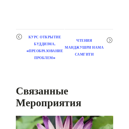
Мероприятие
КУРС ОТКРЫТИЕ
ЧТЕНИЯ
навигация
БУДДИЗМА.
МАНДЖУШРИ НАМА
«ПРЕОБРАЗОВАНИЕ
САМГИТИ
ПРОБЛЕМ»
Связанные
Мероприятия