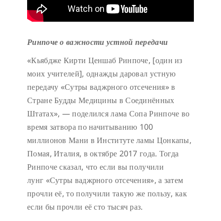
Ринпоче о важности устной передачи
«Кьябдже Кирти Ценшаб Ринпоче, [один из
моих учителей], однажды даровал устную
передачу «Сутры ваджрного отсечения» в
Стране Будды Медицины в Соединённых
Штатах», — поделился лама Сопа Ринпоче во
время затвора по начитыванию 100
миллионов Мани в Институте ламы Цонкапы,
Помая, Италия, в октябре 2017 года. Тогда
Ринпоче сказал, что если вы получили
лунг «Сутры ваджрного отсечения», а затем
прочли её, то получили такую же пользу, как
если бы прочли её сто тысяч раз.