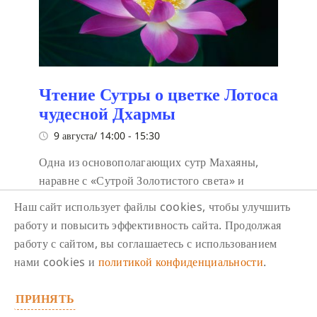
Чтение Сутры о цветке Лотоса
чудесной Дхармы
9 августа/ 14:00
-
15:30
Одна из основополагающих сутр Махаяны,
наравне с «Сутрой Золотистого света» и
«Алмазной сутрой». «Сутра Лотоса»
Наш сайт использует файлы cookies, чтобы улучшить
объединяет собой все учения буддизма,
работу и повысить эффективность сайта. Продолжая
подчеркивает универсальность учения и
работу с сайтом, вы соглашаетесь с использованием
потенциал всех существ к достижению
нами cookies и
политикой конфиденциальности
.
просветления. Она учит, что все различия
между учениями лишь искусная уловка (упая),
ПРИНЯТЬ
и на самом деле есть лишь одна Колесница.