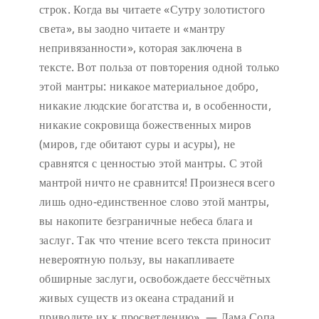
строк. Когда вы читаете «Сутру золотистого
света», вы заодно читаете и «мантру
непривязанности», которая заключена в
тексте. Вот польза от повторения одной только
этой мантры: никакое материальное добро,
никакие людские богатства и, в особенности,
никакие сокровища божественных миров
(миров, где обитают суры и асуры), не
сравнятся с ценностью этой мантры. С этой
мантрой ничто не сравнится! Произнеся всего
лишь одно-единственное слово этой мантры,
вы накопите безграничные небеса блага и
заслуг. Так что чтение всего текста приносит
невероятную пользу, вы накапливаете
обширные заслуги, освобождаете бессчётных
живых существ из океана страданий и
приводите их к просветлению». — Лама Сопа