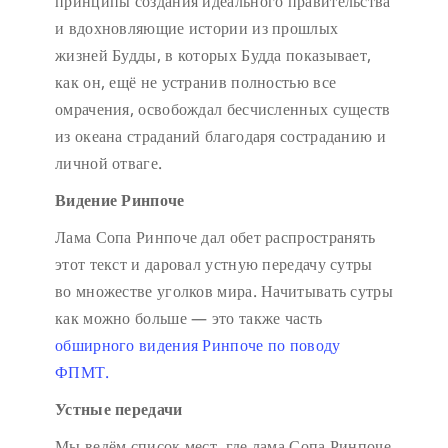
принципы создания идеального правительства
и вдохновляющие истории из прошлых
жизней Будды, в которых Будда показывает,
как он, ещё не устранив полностью все
омрачения, освобождал бесчисленных существ
из океана страданий благодаря состраданию и
личной отваге.
Видение Ринпоче
Лама Сопа Ринпоче дал обет распространять
этот текст и даровал устную передачу сутры
во множестве уголков мира. Начитывать сутры
как можно больше — это также часть
обширного видения Ринпоче по поводу
ФПМТ.
Устные передачи
Мы ведём список мест, где лама Сопа Ринпоче