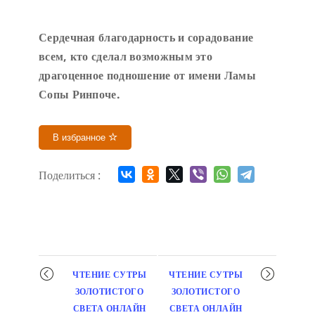
Сердечн
ая благодарность и сорадование
всем, кто сделал возможным это
драгоценное подношение от имени Ламы
Сопы Ринпоче
.
В избранное
Поделиться :
Мероприятие
ЧТЕНИЕ СУТРЫ
ЧТЕНИЕ СУТРЫ
навигация
ЗОЛОТИСТОГО
ЗОЛОТИСТОГО
СВЕТА ОНЛАЙН
СВЕТА ОНЛАЙН