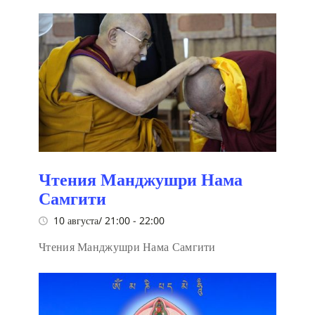
Чтения Манджушри Нама
Самгити
10 августа/ 21:00
-
22:00
Чтения Манджушри Нама Самгити