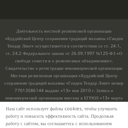
Деятельность местной религиозной организации
«Буддийский Центр сохранения традиций махаяны «Ганден
Тендар Линг» осуществляется в соответствии со ст. 24.1,
ст. 24.2 Федерального закона от 26.09.1997 №125-ФЗ «О
свободе совести и о религиозных объединениях».
Свидетельство о регистрации некоммерческой организации
Местная религиозная организация «Буддийский Центр
сохранения традиций махаяны «Ганден Тендар Линг» номер
77013586144 выдано «13» мая 2010 г. Запись о
некоммерческой организации внесена в ЕГРЮЛ «13» марта
2010 г. за основным государственным регистрационным
Наш сайт использует файлы cookies, чтобы улучшить
номером 1107799015708.
работу и повысить эффективность сайта. Продолжая
Ганден Тендар Линг © 2020 Все права защищены
работу с сайтом, вы соглашаетесь с использованием
Наш адрес : г. Москва, Нахимовский проспект, 32. Этаж