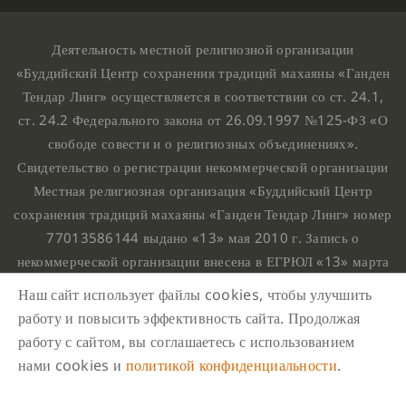
Деятельность местной религиозной организации
«Буддийский Центр сохранения традиций махаяны «Ганден
Тендар Линг» осуществляется в соответствии со ст. 24.1,
ст. 24.2 Федерального закона от 26.09.1997 №125-ФЗ «О
свободе совести и о религиозных объединениях».
Свидетельство о регистрации некоммерческой организации
Местная религиозная организация «Буддийский Центр
сохранения традиций махаяны «Ганден Тендар Линг» номер
77013586144 выдано «13» мая 2010 г. Запись о
некоммерческой организации внесена в ЕГРЮЛ «13» марта
2010 г. за основным государственным регистрационным
Наш сайт использует файлы cookies, чтобы улучшить
номером 1107799015708.
работу и повысить эффективность сайта. Продолжая
Ганден Тендар Линг © 2020 Все права защищены
работу с сайтом, вы соглашаетесь с использованием
Наш адрес : г. Москва, Нахимовский проспект, 32. Этаж
нами cookies и
политикой конфиденциальности
.
10, каб.1023,