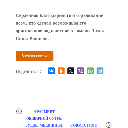
Сердечн
ая благодарность и сорадование
всем, кто сделал возможным это
драгоценное подношение от имени Ламы
Сопы Ринпоче
.
В избранное
Поделиться :
Мероприятие
ФРАГМЕНТ
навигация
ОБШИРНОЙ СУТРЫ
БУДДЫ МЕДИЦИНЫ,
СОВМЕСТНОЕ