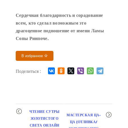
Сердечн
ая благодарность и сорадование
всем, кто сделал возможным это
драгоценное подношение от имени Ламы
Сопы Ринпоче
.
В избранное
Поделиться :
Мероприятие
ЧТЕНИЕ СУТРЫ
МАСТЕРСКАЯ ЦА-
навигация
ЗОЛОТИСТОГО
ЦА (ОТЛИВКА/
СВЕТА ОНЛАЙН