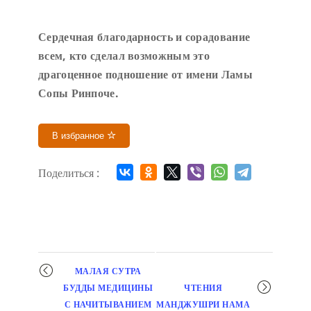
Сердечн
ая благодарность и сорадование
всем, кто сделал возможным это
драгоценное подношение от имени Ламы
Сопы Ринпоче
.
В избранное
Поделиться :
Мероприятие
МАЛАЯ СУТРА
навигация
БУДДЫ МЕДИЦИНЫ
ЧТЕНИЯ
С НАЧИТЫВАНИЕМ
МАНДЖУШРИ НАМА