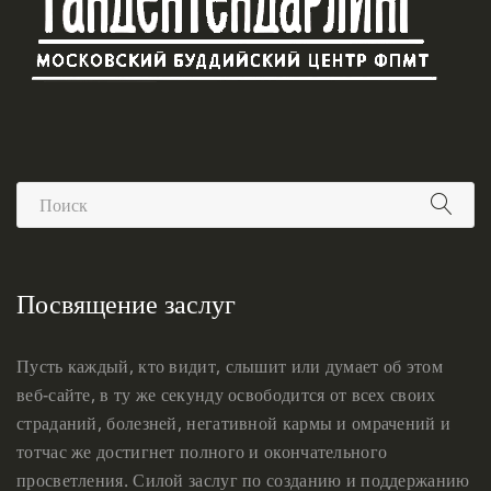
Посвящение заслуг
Пусть каждый, кто видит, слышит или думает об этом
веб-сайте, в ту же секунду освободится от всех своих
страданий, болезней, негативной кармы и омрачений и
тотчас же достигнет полного и окончательного
просветления. Силой заслуг по созданию и поддержанию