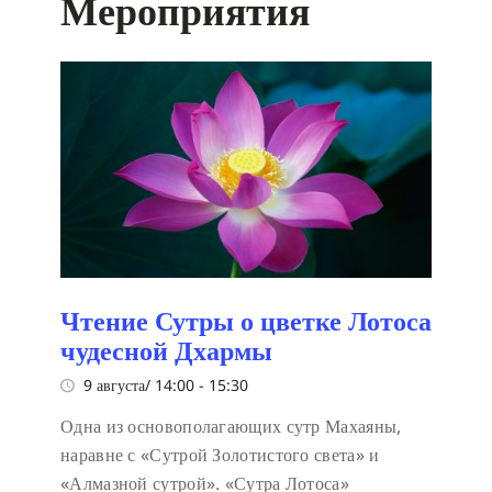
Мероприятия
Чтение Сутры о цветке Лотоса
чудесной Дхармы
9 августа/ 14:00
-
15:30
Одна из основополагающих сутр Махаяны,
наравне с «Сутрой Золотистого света» и
«Алмазной сутрой». «Сутра Лотоса»