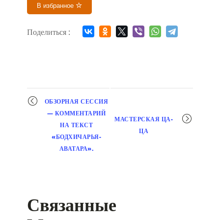
В избранное
Поделиться :
Мероприятие
ОБЗОРНАЯ СЕССИЯ
навигация
— КОММЕНТАРИЙ
МАСТЕРСКАЯ ЦА-
НА ТЕКСТ
ЦА
«БОДХИЧАРЬЯ-
АВАТАРА».
Связанные