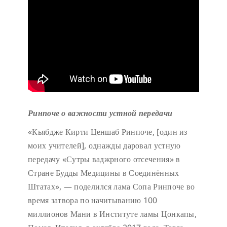
Ринпоче о важности устной передачи
«Кьябдже Кирти Ценшаб Ринпоче, [один из
моих учителей], однажды даровал устную
передачу «Сутры ваджрного отсечения» в
Стране Будды Медицины в Соединённых
Штатах», — поделился лама Сопа Ринпоче во
время затвора по начитыванию 100
миллионов Мани в Институте ламы Цонкапы,