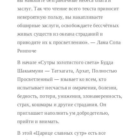
вы накопите безграничные небеса блага и
заслуг. Так что чтение всего текста приносит
невероятную пользу, вы накапливаете
обширные заслуги, освобождаете бессчётных
живых существ из океана страданий и
приводите их к просветлению». — Лама Сопа
Ринпоче
В начале «Сутры золотистого света» Будда
Шакьямуни — Татхагата, Архат, Полностью
Просветленный — взывает ко всем, кто
испытывает несчастья и омрачения, болезни,
бедность, потери, унижения, злонамеренность,
страх, кошмары и другие страдания. Он
приглашает наполнить ум добродетелью,
прийти и внимать.
В этой «Царице славных сутр» есть все