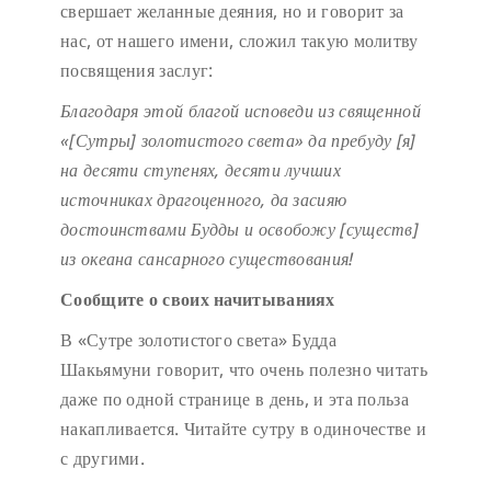
свершает желанные деяния, но и говорит за
нас, от нашего имени, сложил такую молитву
посвящения заслуг:
Благодаря этой благой исповеди
из священной
«[Сутры] золотистого света»
да пребуду [я]
на десяти ступенях,
десяти лучших
источниках драгоценного,
да засияю
достоинствами Будды
и освобожу [существ]
из океана сансарного существования!
Сообщите о своих начитываниях
В «Сутре золотистого света» Будда
Шакьямуни говорит, что очень полезно читать
даже по одной странице в день, и эта польза
накапливается. Читайте сутру в одиночестве и
с другими.