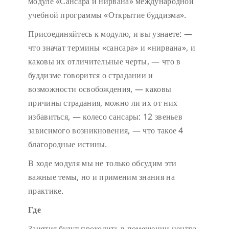
модуле «Сансара и нирвана» международной
учебной программы «Открытие буддизма».
Присоединяйтесь к модулю, и вы узнаете:
—
что значат термины «сансара» и «нирвана», и
каковы их отличительные черты,
— что в
буддизме говорится о страдании и
возможности освобождения,
— каковы
причины страдания, можно ли их от них
избавиться,
— колесо сансары: 12 звеньев
зависимого возникновения,
— что такое 4
благородные истины.
В ходе модуля мы не только обсудим эти
важные темы, но и применим знания на
практике.
Где
Занятия будут проходить в помещении центра