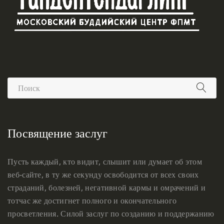
Посвящение заслуг
Пусть каждый, кто видит, слышит или думает об этом
веб-сайте, в ту же секунду освободится от всех своих
страданий, болезней, негативной кармы и омрачений и
тотчас же достигнет полного и окончательного
просветления. Силой заслуг по созданию и поддержанию