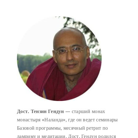
Дост. Тензин Гендун
— старший монах
монастыря «Наланда», где он ведет семинары
Базовой программы, месячный ретрит по
ламриму и медитации. Дост. Гендун родился