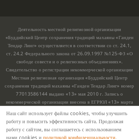
Деятельность местной религиозной организации
«Буддийский Центр сохранения традиций махаяны «Ганден
Тендар Линг» осуществляется в соответствии со ст. 24.1,
ст. 24.2 Федерального закона от 26.09.1997 №125-ФЗ «О
свободе совести и о религиозных объединениях».
Свидетельство о регистрации некоммерческой организации
Местная религиозная организация «Буддийский Центр
сохранения традиций махаяны «Ганден Тендар Линг» номер
77013586144 выдано «13» мая 2010 г. Запись о
некоммерческой организации внесена в ЕГРЮЛ «13» марта
2010 г. за основным государственным регистрационным
Наш сайт использует файлы cookies, чтобы улучшить
номером 1107799015708.
работу и повысить эффективность сайта. Продолжая
Ганден Тендар Линг © 2020 Все права защищены
работу с сайтом, вы соглашаетесь с использованием
Наш адрес : г. Москва, Нахимовский проспект, 32. Этаж
нами cookies и
политикой конфиденциальности
.