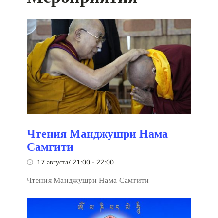
Чтения Манджушри Нама
Самгити
17 августа/ 21:00
-
22:00
Чтения Манджушри Нама Самгити