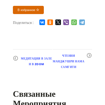
В избранное
Поделиться :
Мероприятие
ЧТЕНИЯ
МЕДИТАЦИЯ В ЗАЛЕ
навигация
МАНДЖУШРИ НАМА
И В ZOOM
САМГИТИ
Связанные
Мероприятия