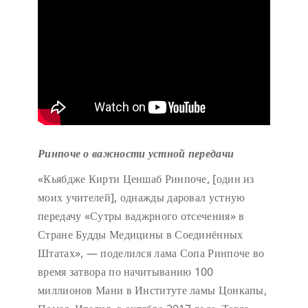
Ринпоче о важности устной передачи
«Кьябдже Кирти Ценшаб Ринпоче, [один из
моих учителей], однажды даровал устную
передачу «Сутры ваджрного отсечения» в
Стране Будды Медицины в Соединённых
Штатах», — поделился лама Сопа Ринпоче во
время затвора по начитыванию 100
миллионов Мани в Институте ламы Цонкапы,