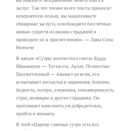
вы накопите безграничные небеса блага и
заслуг. Так что чтение всего текста приносит
невероятную пользу, вы накапливаете
обширные заслуги, освобождаете бессчётных
живых существ из океана страданий и
приводите их к просветлению». — Лама Сопа
Ринпоче
В начале «Сутры золотистого света» Будда
Шакьямуни — Татхагата, Архат, Полностью
Просветленный — взывает ко всем, кто
испытывает несчастья и омрачения, болезни,
бедность, потери, унижения, злонамеренность,
страх, кошмары и другие страдания. Он
приглашает наполнить ум добродетелью,
прийти и внимать.
В этой «Царице славных сутр» есть все