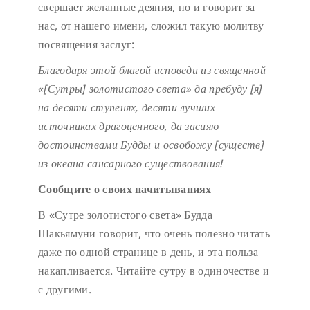
свершает желанные деяния, но и говорит за
нас, от нашего имени, сложил такую молитву
посвящения заслуг:
Благодаря этой благой исповеди
из священной
«[Сутры] золотистого света»
да пребуду [я]
на десяти ступенях,
десяти лучших
источниках драгоценного,
да засияю
достоинствами Будды
и освобожу [существ]
из океана сансарного существования!
Сообщите о своих начитываниях
В «Сутре золотистого света» Будда
Шакьямуни говорит, что очень полезно читать
даже по одной странице в день, и эта польза
накапливается. Читайте сутру в одиночестве и
с другими.