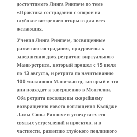
досточтимого Линга Ринпоче по теме
«Практика сострадания с опорой на
глубокое воззрение»
открыто для всех
желающих.
Учения Линг
а
Ринпоче, посвященные
развитию сострадания, приурочены к
завершению двух ретритов: виртуального
Мани-ретрита,
который прошел с 15 июля
по
13 августа, и ретрита по начитыванию
100 миллионов Мани-мантр, который в эти
дни подходит к завершению в Монголии
.
Оба ретрита
посвящен
ы
скорейшему
возвращению нового воплощения Кьябдже
Ламы Сопы Ринпоче и успеху всех его
святых устремлений и проектов,
и
в
частности, развитию глубокого
подлинного