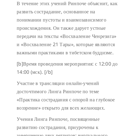
В течение этих учений Ринпоче объяснит, как
развить сострадание, основанное на
понимании пустоты и взаимозависимого
происхождения. Он также дарует устные
передачи на тексты «Восхваление Ченрезига»
и «Восхваление 21 Тары», которые являются
важными практиками в тибетском буддизме.
[b]Время проведения мероприятия: с 12:00 до
14:00 (мск). [/b]
Участие в трансляции онлайн-учений
досточтимого Линга Ринпоче по теме
«Практика сострадания с опорой на глубокое
воззрение» открыто для всех желающих.
Учения Линга Ринпоче, посвященные
развитию сострадания, приурочены к
завершению двух ретритов: виртуального