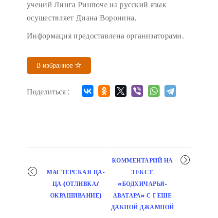
учений Линга Ринпоче на русский язык
осуществляет Диана Воронина.
Информация предоставлена организаторами.
В избранное
Поделиться :
Мероприятие
КОММЕНТАРИЙ НА
навигация
МАСТЕРСКАЯ ЦА-
ТЕКСТ
ЦА (ОТЛИВКА/
«БОДХИЧАРЬЯ-
ОКРАШИВАНИЕ)
АВАТАРА» С ГЕШЕ
ДАКПОЙ ДЖАМПОЙ