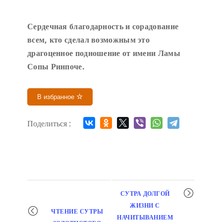
Сердечн
ая благодарность и сорадование
всем, кто сделал возможным это
драгоценное подношение от имени Ламы
Сопы Ринпоче
.
В избранное
Поделиться :
Мероприятие
СУТРА ДОЛГОЙ
навигация
ЖИЗНИ С
ЧТЕНИЕ СУТРЫ
НАЧИТЫВАНИЕМ