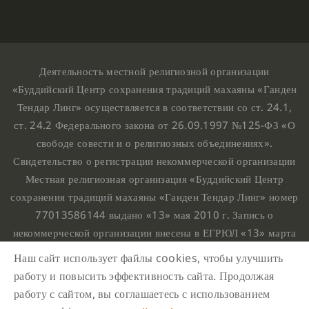
Деятельность местной религиозной организации
«Буддийский Центр сохранения традиций махаяны «Ганден
Тендар Линг» осуществляется в соответствии со ст. 24.1,
ст. 24.2 Федерального закона от 26.09.1997 №125-ФЗ «О
свободе совести и о религиозных объединениях».
Свидетельство о регистрации некоммерческой организации
Местная религиозная организация «Буддийский Центр
сохранения традиций махаяны «Ганден Тендар Линг» номер
77013586144 выдано «13» мая 2010 г. Запись о
некоммерческой организации внесена в ЕГРЮЛ «13» марта
2010 г. за основным государственным регистрационным
Наш сайт использует файлы cookies, чтобы улучшить
номером 1107799015708.
работу и повысить эффективность сайта. Продолжая
Ганден Тендар Линг © 2020 Все права защищены
работу с сайтом, вы соглашаетесь с использованием
Наш адрес : г. Москва, Нахимовский проспект, 32. Этаж