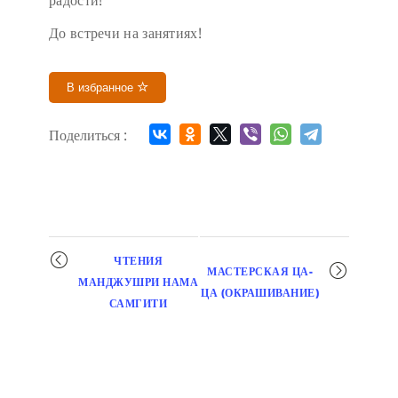
До встречи на занятиях!
В избранное
Поделиться :
Мероприятие
ЧТЕНИЯ
МАСТЕРСКАЯ ЦА-
навигация
МАНДЖУШРИ НАМА
ЦА (ОКРАШИВАНИЕ)
САМГИТИ