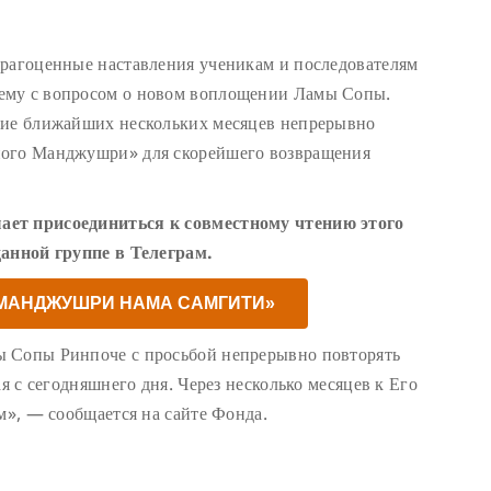
драгоценные наставления ученикам и последователям
ему с вопросом о новом воплощении Ламы Сопы.
ние ближайших нескольких месяцев непрерывно
ного Манджушри» для скорейшего возвращения
ает присоединиться к совместному чтению этого
данной группе в Телеграм.
«МАНДЖУШРИ НАМА САМГИТИ»
ы Сопы Ринпоче с просьбой непрерывно повторять
ая с сегодняшнего дня. Через несколько месяцев к Его
м», — сообщается на сайте Фонда.