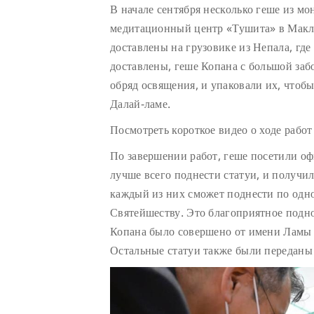
В начале сентября несколько геше из мо
медитационный центр «Тушита» в Макле
доставлены на грузовике из Непала, где
доставлены, геше Копана с большой заб
обряд освящения, и упаковали их, чтоб
Далай-ламе.
Посмотреть короткое видео о ходе рабо
По завершении работ, геше посетили оф
лучше всего поднести статуи, и получи
каждый из них сможет поднести по одно
Святейшеству. Это благоприятное подн
Копана было совершено от имени Ламы 
Остальные статуи также были переданы