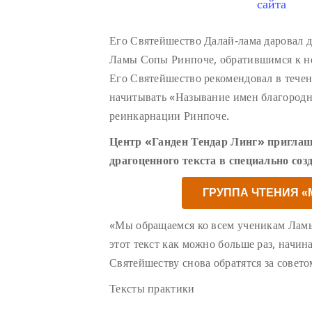
сайта
Его Святейшество Далай-лама даровал 
Ламы Сопы Ринпоче, обратившимся к н
Его Святейшество рекомендовал в тече
начитывать «Называние имен благород
реинкарнации Ринпоче.
Центр «Ганден Тендар Линг» приглаш
драгоценного текста в специально соз
ГРУППА ЧТЕНИЯ 
«Мы обращаемся ко всем ученикам Лам
этот текст как можно больше раз, начин
Святейшеству снова обратятся за совето
Тексты практики