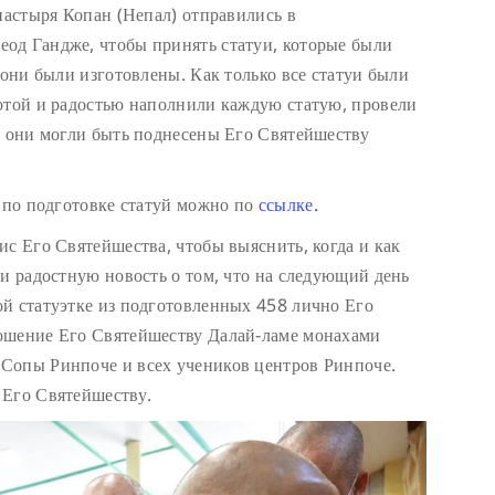
настыря Копан (Непал) отправились в
од Гандже, чтобы принять статуи, которые были
 они были изготовлены. Как только все статуи были
отой и радостью наполнили каждую статую, провели
ы они могли быть поднесены Его Святейшеству
т по подготовке статуй можно по
ссылке.
ис Его Святейшества, чтобы выяснить, когда и как
ли радостную новость о том, что на следующий день
й статуэтке из подготовленных 458 лично Его
ошение Его Святейшеству Далай-ламе монахами
Сопы Ринпоче и всех учеников центров Ринпоче.
 Его Святейшеству.