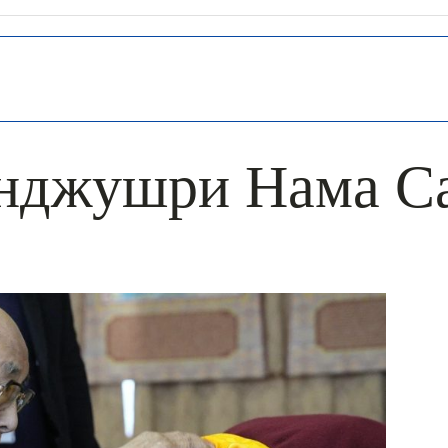
нджушри Нама С