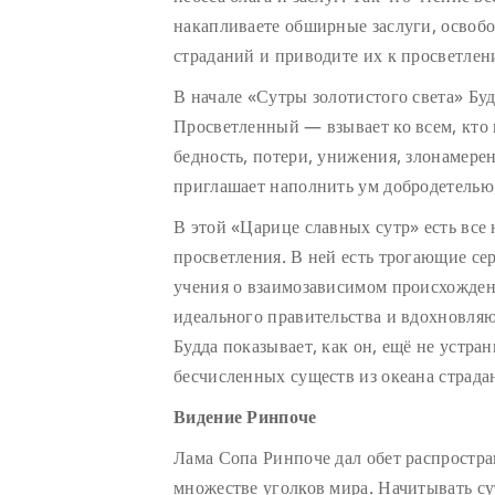
накапливаете обширные заслуги, освобо
страданий и приводите их к просветле
В начале «Сутры золотистого света» Б
Просветленный — взывает ко всем, кто 
бедность, потери, унижения, злонамерен
приглашает наполнить ум добродетелью,
В этой «Царице славных сутр» есть все
просветления. В ней есть трогающие се
учения о взаимозависимом происхожде
идеального правительства и вдохновля
Будда показывает, как он, ещё не устра
бесчисленных существ из океана страда
Видение Ринпоче
Лама Сопа Ринпоче дал обет распростран
множестве уголков мира. Начитывать с