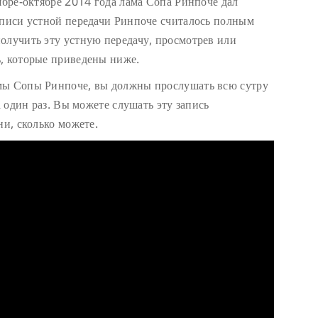
ябре-октябре 2014 года лама Сопа Ринпоче дал
аписи устной передачи Ринпоче считалось полным
олучить эту устную передачу, просмотрев или
, которые приведены ниже.
мы Сопы Ринпоче, вы должны прослушать всю сутру
а один раз. Вы можете слушать эту запись
ни, сколько можете.