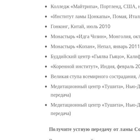
Колледж «Майтрипа», Портленд, США, 
«Институт ламы Цонкапы», Помая, Итал
Гонконг, Китай, июль 2010
Монастырь «Идга Чозин», Монголия, октя
Монастырь «Копан», Непал, январь 2011 
Буддийский центр «Гьялва Гьяцо», Кали
«Коренной институт», Индия, февраль 20
Великая ступа всемирного сострадания, А
Медитационный центр «Тушита», Нью-Де
передача)
Медитационный центр «Тушита», Нью-Де
передача)
Получите устную передачу от ламы С