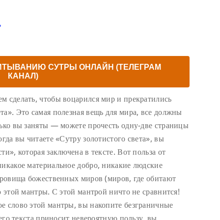
ь
ИТЫВАНИЮ СУТРЫ ОНЛАЙН (ТЕЛЕГРАМ
КАНАЛ)
м сделать, чтобы воцарился мир и прекратились
та». Это самая полезная вещь для мира, все должны
лько вы заняты — можете прочесть одну-две страницы
огда вы читаете «Сутру золотистого света», вы
ти», которая заключена в тексте. Вот польза от
никакое материальное добро, никакие людские
окровища божественных миров (миров, где обитают
ю этой мантры. С этой мантрой ничто не сравнится!
е слово этой мантры, вы накопите безграничные
сего текста приносит невероятную пользу, вы