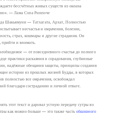
ждаете бессчётных живых существ из океана
нию». — Лама Сопа Ринпоче
удда Шакьямуни — Татхагата, Архат, Полностью
испытывает несчастья и омрачения, болезни,
ность, страх, кошмары и другие страдания. Он
 прийти и внимать.
 необходимое — от повседневного счастья до полного
рдце практики раскаяния и сорадования, глубинные
нии, надёжные обещания защиты, принципы создания
ющие истории из прошлых жизней Будды, в которых
нив полностью все омрачения, освобождал
ний благодаря состраданию и личной отваге.
ять этот текст и даровал устную передачу сутры во
утры как можно больше — это также часть
обширного