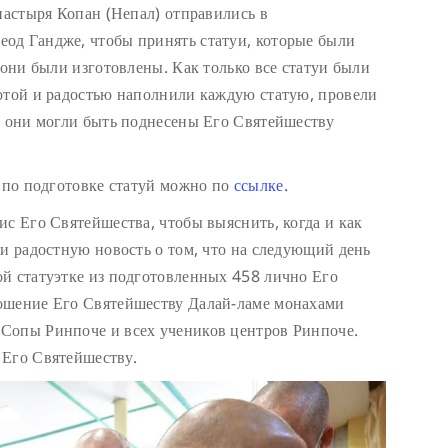
настыря Копан (Непал) отправились в
од Гандже, чтобы принять статуи, которые были
 они были изготовлены. Как только все статуи были
отой и радостью наполнили каждую статую, провели
ы они могли быть поднесены Его Святейшеству
т по подготовке статуй можно по
ссылке.
ис Его Святейшества, чтобы выяснить, когда и как
ли радостную новость о том, что на следующий день
й статуэтке из подготовленных 458 лично Его
ошение Его Святейшеству Далай-ламе монахами
Сопы Ринпоче и всех учеников центров Ринпоче.
 Его Святейшеству.