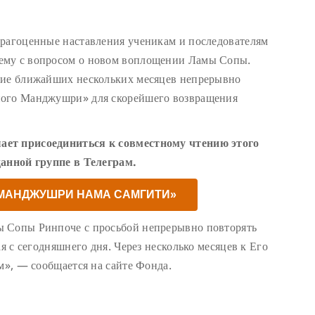
драгоценные наставления ученикам и последователям
ему с вопросом о новом воплощении Ламы Сопы.
ние ближайших нескольких месяцев непрерывно
ного Манджушри» для скорейшего возвращения
ает присоединиться к совместному чтению этого
данной группе в Телеграм.
«МАНДЖУШРИ НАМА САМГИТИ»
ы Сопы Ринпоче с просьбой непрерывно повторять
ая с сегодняшнего дня. Через несколько месяцев к Его
м», — сообщается на сайте Фонда.