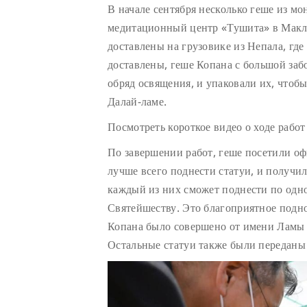
В начале сентября несколько геше из мо
медитационный центр «Тушита» в Макле
доставлены на грузовике из Непала, где
доставлены, геше Копана с большой заб
обряд освящения, и упаковали их, чтоб
Далай-ламе.
Посмотреть короткое видео о ходе рабо
По завершении работ, геше посетили оф
лучше всего поднести статуи, и получи
каждый из них сможет поднести по одно
Святейшеству. Это благоприятное подн
Копана было совершено от имени Ламы 
Остальные статуи также были переданы