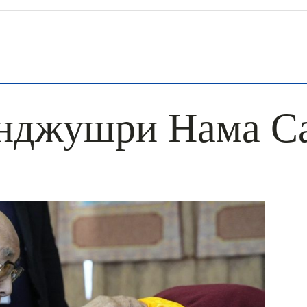
нджушри Нама С