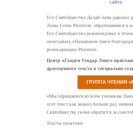
сайта
Его Святейшество Далай-лама даровал 
Ламы Сопы Ринпоче, обратившимся к н
Его Святейшество рекомендовал в тече
начитывать «Называние имен благород
реинкарнации Ринпоче.
Центр «Ганден Тендар Линг» приглаш
драгоценного текста в специально соз
ГРУППА ЧТЕНИЯ 
«Мы обращаемся ко всем ученикам Лам
этот текст как можно больше раз, начин
Святейшеству снова обратятся за совето
Тексты практики