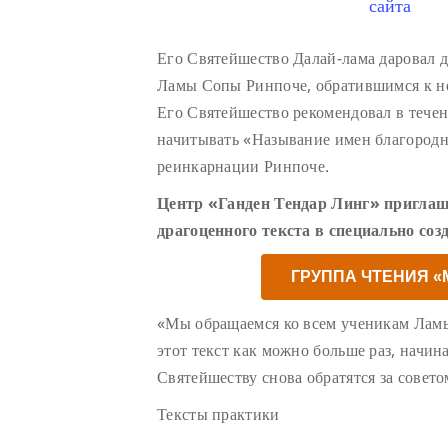
сайта
Его Святейшество Далай-лама даровал 
Ламы Сопы Ринпоче, обратившимся к н
Его Святейшество рекомендовал в тече
начитывать «Называние имен благород
реинкарнации Ринпоче.
Центр «Ганден Тендар Линг» приглаш
драгоценного текста в специально соз
ГРУППА ЧТЕНИЯ 
«Мы обращаемся ко всем ученикам Лам
этот текст как можно больше раз, начин
Святейшеству снова обратятся за совето
Тексты практики