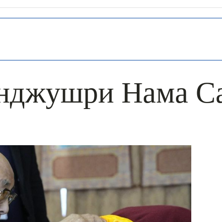
нджушри Нама С