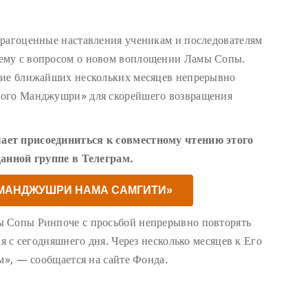
драгоценные наставления ученикам и последователям
ему с вопросом о новом воплощении Ламы Сопы.
ние ближайших нескольких месяцев непрерывно
ного Манджушри» для скорейшего возвращения
ает присоединиться к совместному чтению этого
данной группе в Телеграм.
«МАНДЖУШРИ НАМА САМГИТИ»
ы Сопы Ринпоче с просьбой непрерывно повторять
ая с сегодняшнего дня. Через несколько месяцев к Его
м», — сообщается на сайте Фонда.