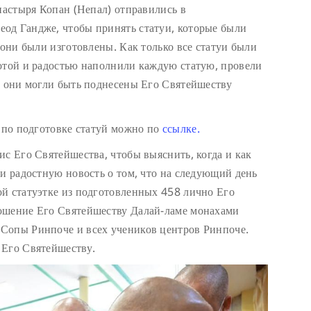
настыря Копан (Непал) отправились в
од Гандже, чтобы принять статуи, которые были
 они были изготовлены. Как только все статуи были
отой и радостью наполнили каждую статую, провели
ы они могли быть поднесены Его Святейшеству
т по подготовке статуй можно по
ссылке.
ис Его Святейшества, чтобы выяснить, когда и как
ли радостную новость о том, что на следующий день
й статуэтке из подготовленных 458 лично Его
ошение Его Святейшеству Далай-ламе монахами
Сопы Ринпоче и всех учеников центров Ринпоче.
 Его Святейшеству.