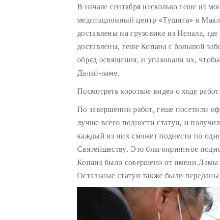
В начале сентября несколько геше из мо
медитационный центр «Тушита» в Макле
доставлены на грузовике из Непала, где
доставлены, геше Копана с большой заб
обряд освящения, и упаковали их, чтоб
Далай-ламе.
Посмотреть короткое видео о ходе рабо
По завершении работ, геше посетили оф
лучше всего поднести статуи, и получи
каждый из них сможет поднести по одно
Святейшеству. Это благоприятное подн
Копана было совершено от имени Ламы 
Остальные статуи также были переданы