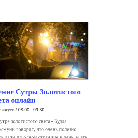
ение Сутры Золотистого
ета онлайн
 августа/ 08:00
-
09:30
утре золотистого света» Будда
ямуни говорит, что очень полезно
ть даже по одной странице в день, и эта