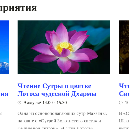
приятия
Чтение Сутры о цветке
Чт
ния
Лотоса чудесной Дхармы
Св
9 августа/ 14:00
-
15:30
10
ся
Одна из основополагающих сутр Махаяны,
В «С
наравне с «Сутрой Золотистого света» и
Шакь
«Алмазной сутрой». «Сутра Лотоса»
чита