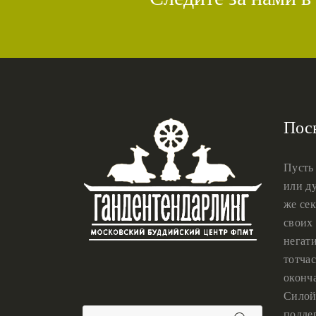
Пос
Пусть
или ду
же сек
своих 
негат
тотчас
оконч
Силой
подде