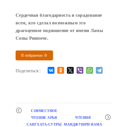
Сердечн
ая благодарность и сорадование
всем, кто сделал возможным это
драгоценное подношение от имени Ламы
Сопы Ринпоче
.
В избранное
Поделиться :
Мероприятие
СОВМЕСТНОЕ
навигация
ЧТЕНИЕ АРЬЯ
ЧТЕНИЯ
САНГХАТА-СУТРЫ
МАНДЖУШРИ НАМА