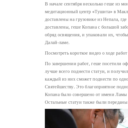
В начале сентября несколько геше из мо
медитационный центр «Тушита» в Макле
доставлены на грузовике из Непала, где
доставлены, геше Копана с большой заб
обряд освящения, и упаковали их, чтоб
Далай-ламе.
Посмотреть короткое видео о ходе рабо
По завершении работ, геше посетили оф
лучше всего поднести статуи, и получи
каждый из них сможет поднести по одно
Святейшеству. Это благоприятное подн
Копана было совершено от имени Ламы 
Остальные статуи также были переданы