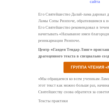
сайта
Его Святейшество Далай-лама даровал 
Ламы Сопы Ринпоче, обратившимся к н
Его Святейшество рекомендовал в тече
начитывать «Называние имен благород
реинкарнации Ринпоче.
Центр «Ганден Тендар Линг» приглаш
драгоценного текста в специально соз
ГРУППА ЧТЕНИЯ 
«Мы обращаемся ко всем ученикам Лам
этот текст как можно больше раз, начин
Святейшеству снова обратятся за совето
Тексты практики