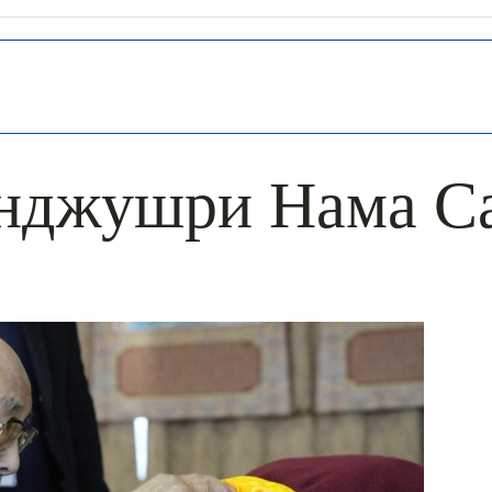
нджушри Нама С