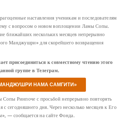
драгоценные наставления ученикам и последователям
ему с вопросом о новом воплощении Ламы Сопы.
ние ближайших нескольких месяцев непрерывно
ного Манджушри» для скорейшего возвращения
ает присоединиться к совместному чтению этого
данной группе в Телеграм.
«МАНДЖУШРИ НАМА САМГИТИ»
ы Сопы Ринпоче с просьбой непрерывно повторять
ая с сегодняшнего дня. Через несколько месяцев к Его
м», — сообщается на сайте Фонда.