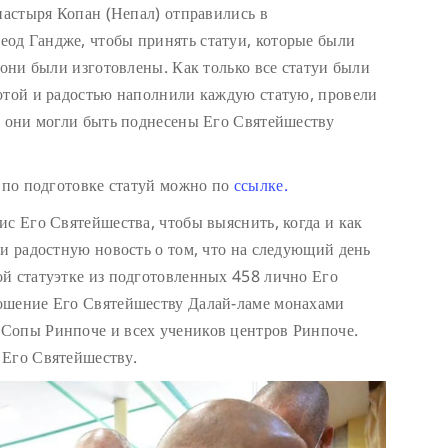
настыря Копан (Непал) отправились в
од Гандже, чтобы принять статуи, которые были
 они были изготовлены. Как только все статуи были
отой и радостью наполнили каждую статую, провели
ы они могли быть поднесены Его Святейшеству
т по подготовке статуй можно по
ссылке.
ис Его Святейшества, чтобы выяснить, когда и как
ли радостную новость о том, что на следующий день
й статуэтке из подготовленных 458 лично Его
ошение Его Святейшеству Далай-ламе монахами
Сопы Ринпоче и всех учеников центров Ринпоче.
 Его Святейшеству.