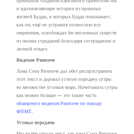
принципы создания идеального правительства
и вдохновляющие истории из прошлых
жизней Будды, в которых Будда показывает,
как он, ещё не устранив полностью все
омрачения, освобождал бесчисленных существ
из океана страданий благодаря состраданию и
личной отваге.
Видение Ринпоче
Лама Сопа Ринпоче дал обет распространять
этот текст и даровал устную передачу сутры
во множестве уголков мира. Начитывать сутры
как можно больше — это также часть
обширного видения Ринпоче по поводу
ФПМТ.
Устные передачи
Мы ведём список мест, где лама Сопа Ринпоче