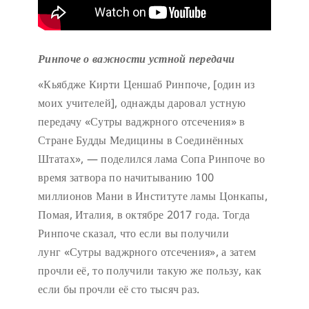
Ринпоче о важности устной передачи
«Кьябдже Кирти Ценшаб Ринпоче, [один из
моих учителей], однажды даровал устную
передачу «Сутры ваджрного отсечения» в
Стране Будды Медицины в Соединённых
Штатах», — поделился лама Сопа Ринпоче во
время затвора по начитыванию 100
миллионов Мани в Институте ламы Цонкапы,
Помая, Италия, в октябре 2017 года. Тогда
Ринпоче сказал, что если вы получили
лунг «Сутры ваджрного отсечения», а затем
прочли её, то получили такую же пользу, как
если бы прочли её сто тысяч раз.