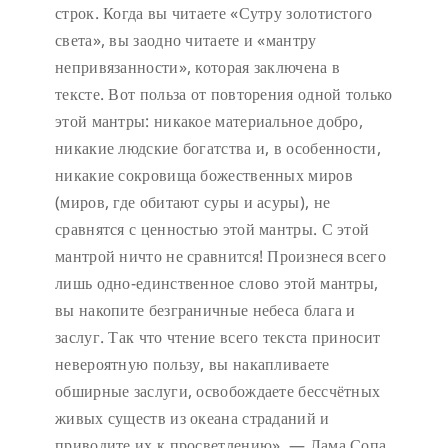
строк. Когда вы читаете «Сутру золотистого
света», вы заодно читаете и «мантру
непривязанности», которая заключена в
тексте. Вот польза от повторения одной только
этой мантры: никакое материальное добро,
никакие людские богатства и, в особенности,
никакие сокровища божественных миров
(миров, где обитают суры и асуры), не
сравнятся с ценностью этой мантры. С этой
мантрой ничто не сравнится! Произнеся всего
лишь одно-единственное слово этой мантры,
вы накопите безграничные небеса блага и
заслуг. Так что чтение всего текста приносит
невероятную пользу, вы накапливаете
обширные заслуги, освобождаете бессчётных
живых существ из океана страданий и
приводите их к просветлению». — Лама Сопа