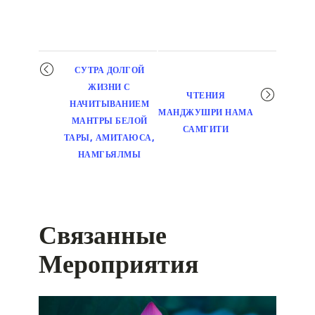
Мероприятие
СУТРА ДОЛГОЙ
навигация
ЖИЗНИ С
ЧТЕНИЯ
НАЧИТЫВАНИЕМ
МАНДЖУШРИ НАМА
МАНТРЫ БЕЛОЙ
САМГИТИ
ТАРЫ, АМИТАЮСА,
НАМГЬЯЛМЫ
Связанные
Мероприятия