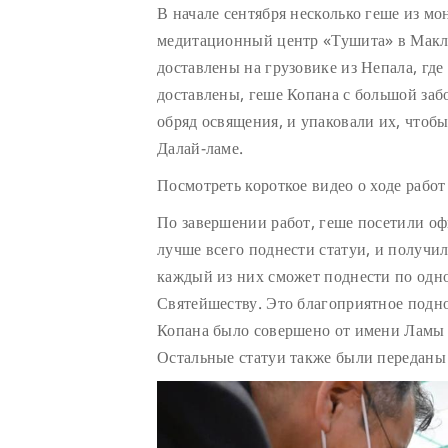
В начале сентября несколько геше из мо
медитационный центр «Тушита» в Макле
доставлены на грузовике из Непала, где
доставлены, геше Копана с большой заб
обряд освящения, и упаковали их, чтоб
Далай-ламе.
Посмотреть короткое видео о ходе рабо
По завершении работ, геше посетили оф
лучше всего поднести статуи, и получи
каждый из них сможет поднести по одно
Святейшеству. Это благоприятное подн
Копана было совершено от имени Ламы 
Остальные статуи также были переданы