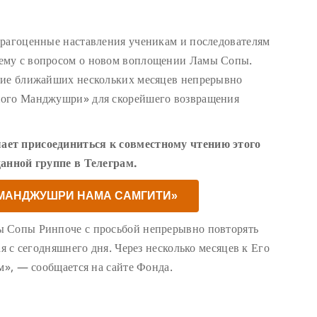
драгоценные наставления ученикам и последователям
ему с вопросом о новом воплощении Ламы Сопы.
ние ближайших нескольких месяцев непрерывно
ного Манджушри» для скорейшего возвращения
ает присоединиться к совместному чтению этого
данной группе в Телеграм.
«МАНДЖУШРИ НАМА САМГИТИ»
ы Сопы Ринпоче с просьбой непрерывно повторять
ая с сегодняшнего дня. Через несколько месяцев к Его
м», — сообщается на сайте Фонда.