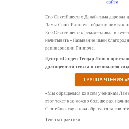
сайта
Его Святейшество Далай-лама даровал 
Ламы Сопы Ринпоче, обратившимся к н
Его Святейшество рекомендовал в тече
начитывать «Называние имен благород
реинкарнации Ринпоче.
Центр «Ганден Тендар Линг» приглаш
драгоценного текста в специально соз
ГРУППА ЧТЕНИЯ 
«Мы обращаемся ко всем ученикам Лам
этот текст как можно больше раз, начин
Святейшеству снова обратятся за совето
Тексты практики