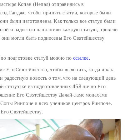
настыря Копан (Непал) отправились в
од Гандже, чтобы принять статуи, которые были
 они были изготовлены. Как только все статуи были
отой и радостью наполнили каждую статую, провели
ы они могли быть поднесены Его Святейшеству
т по подготовке статуй можно по
ссылке.
ис Его Святейшества, чтобы выяснить, когда и как
ли радостную новость о том, что на следующий день
й статуэтке из подготовленных 458 лично Его
ошение Его Святейшеству Далай-ламе монахами
Сопы Ринпоче и всех учеников центров Ринпоче.
 Его Святейшеству.