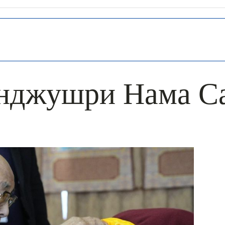
нджушри Нама С