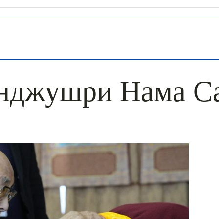
нджушри Нама С