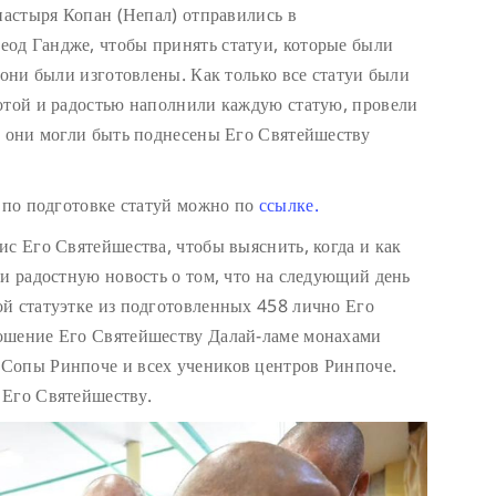
настыря Копан (Непал) отправились в
од Гандже, чтобы принять статуи, которые были
 они были изготовлены. Как только все статуи были
отой и радостью наполнили каждую статую, провели
ы они могли быть поднесены Его Святейшеству
т по подготовке статуй можно по
ссылке.
ис Его Святейшества, чтобы выяснить, когда и как
ли радостную новость о том, что на следующий день
й статуэтке из подготовленных 458 лично Его
ошение Его Святейшеству Далай-ламе монахами
Сопы Ринпоче и всех учеников центров Ринпоче.
 Его Святейшеству.