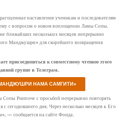
драгоценные наставления ученикам и последователям
ему с вопросом о новом воплощении Ламы Сопы.
ние ближайших нескольких месяцев непрерывно
ного Манджушри» для скорейшего возвращения
ает присоединиться к совместному чтению этого
данной группе в Телеграм.
«МАНДЖУШРИ НАМА САМГИТИ»
ы Сопы Ринпоче с просьбой непрерывно повторять
ая с сегодняшнего дня. Через несколько месяцев к Его
м», — сообщается на сайте Фонда.