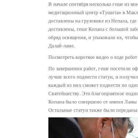
В начале сентября несколько геше из мо
медитационный центр «Тушита» в Макле
доставлены на грузовике из Непала, где
доставлены, геше Копана с большой заб
обряд освящения, и упаковали их, чтоб
Далай-ламе.
Посмотреть короткое видео о ходе рабо
По завершении работ, геше посетили оф
лучше всего поднести статуи, и получи
каждый из них сможет поднести по одно
Святейшеству. Это благоприятное подн
Копана было совершено от имени Ламы 
Остальные статуи также были переданы