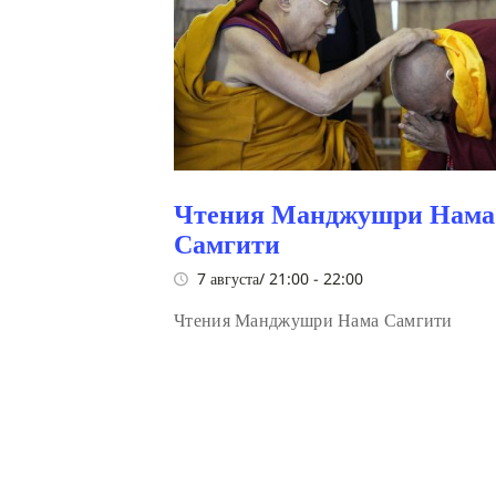
Чтения Манджушри Нама
Самгити
7 августа/ 21:00
-
22:00
Чтения Манджушри Нама Самгити