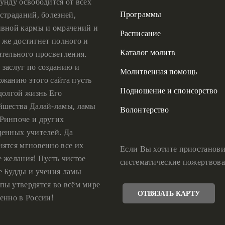
унду освободится от всех
Программы
страданий, болезней,
ивной кармы и омрачений и
Расписание
 же достигнет полного и
Каталог молитв
ательного просветления.
 заслуг по созданию и
Молитвенная помощь
ржанию этого сайта пусть
Подношение и спонсорство
 долгой жизнь Его
йшества Далай-ламы, ламы
Волонтерство
Ринпоче и других
ценных учителей. Да
нятся мгновенно все их
Если Вы хотите приостанови
е желания! Пусть чистое
систематические пожертвова
е Будды и учения ламы
пы утвердятся во всём мире
ОТВЯЗАТЬ КАРТУ
енно в России!