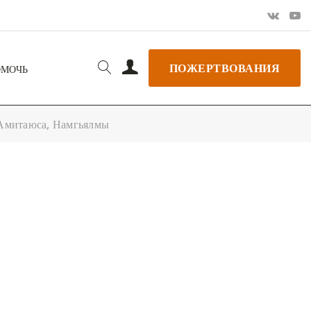
ПОЖЕРТВОВАНИЯ
ОМОЧЬ
 Амитаюса, Намгьялмы
РЬ GOOGLE
+ ДОБАВИТЬ В ICALENDAR