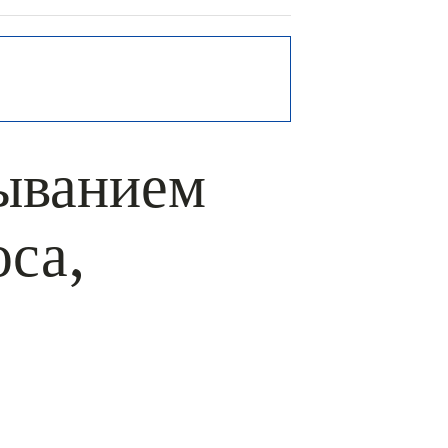
тыванием
са,