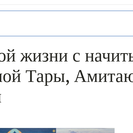
ой жизни с начи
лой Тары, Амитаю
ы