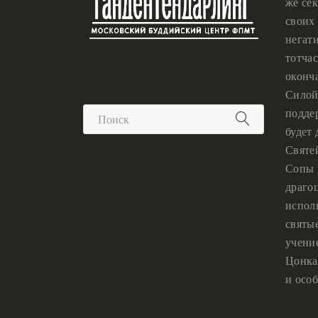
же сек
своих 
негат
тотчас
оконч
Силой
подде
будет
Святе
Сопы 
драго
испол
святы
учени
Цонка
и особ