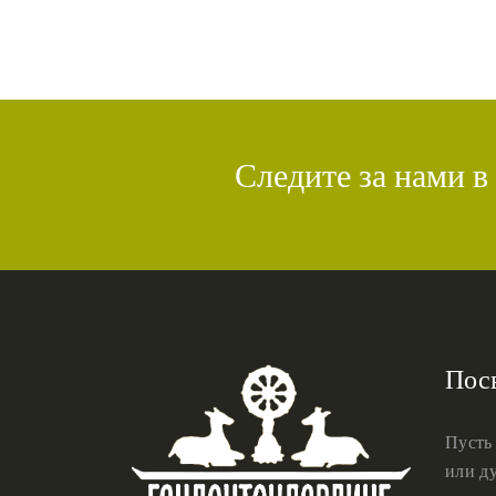
Следите за нами в
Пос
Пусть
или ду