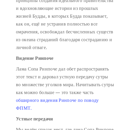
принципы создания идеального правительства
и вдохновляющие истории из прошлых
жизней Будды, в которых Будда показывает,
как он, ещё не устранив полностью все
омрачения, освобождал бесчисленных существ
из океана страданий благодаря состраданию и
личной отваге.
Видение Ринпоче
Лама Сопа Ринпоче дал обет распространять
этот текст и даровал устную передачу сутры
во множестве уголков мира. Начитывать сутры
как можно больше — это также часть
обширного видения Ринпоче по поводу
ФПМТ.
Устные передачи
Мы ведём список мест, где лама Сопа Ринпоче