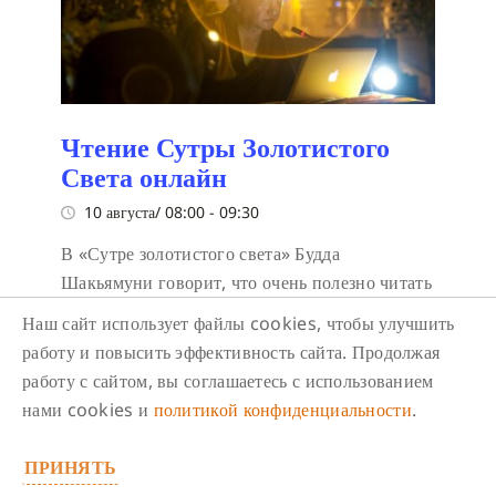
Чтение Сутры Золотистого
Света онлайн
10 августа/ 08:00
-
09:30
В «Сутре золотистого света» Будда
Шакьямуни говорит, что очень полезно читать
даже по одной странице в день, и эта польза
Наш сайт использует файлы cookies, чтобы улучшить
накапливается. Читайте сутру в одиночестве и
работу и повысить эффективность сайта. Продолжая
с другими.
работу с сайтом, вы соглашаетесь с использованием
нами cookies и
политикой конфиденциальности
.
ПРИНЯТЬ