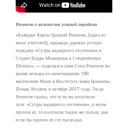
Ринпоче о важности устной передачи
«Кьябдже Кирти Ценшаб Ринпоче, [один из
моих учителей], однажды даровал устную
передачу «Сутры ваджрного отсечения» в
Стране Будды Медицины в Соединённых
Штатах», — поделился лама Сопа Ринпоче во
время затвора по начитыванию 100
миллионов Мани в Институте ламы Цонкапы,
Помая, Италия, в октябре 2017 года. Тогда
Ринпоче сказал, что если вы получили
лунг «Сутры ваджрного отсечения», а затем
прочли её, то получили такую же пользу, как
если бы прочли её сто тысяч раз.