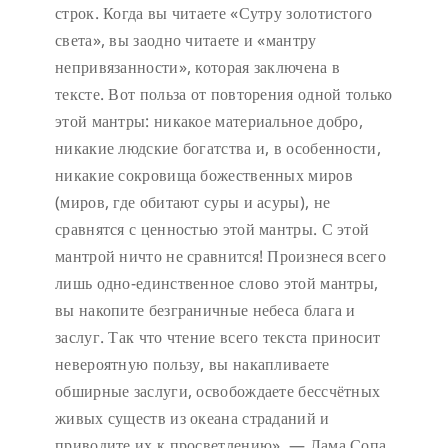
строк. Когда вы читаете «Сутру золотистого
света», вы заодно читаете и «мантру
непривязанности», которая заключена в
тексте. Вот польза от повторения одной только
этой мантры: никакое материальное добро,
никакие людские богатства и, в особенности,
никакие сокровища божественных миров
(миров, где обитают суры и асуры), не
сравнятся с ценностью этой мантры. С этой
мантрой ничто не сравнится! Произнеся всего
лишь одно-единственное слово этой мантры,
вы накопите безграничные небеса блага и
заслуг. Так что чтение всего текста приносит
невероятную пользу, вы накапливаете
обширные заслуги, освобождаете бессчётных
живых существ из океана страданий и
приводите их к просветлению». — Лама Сопа