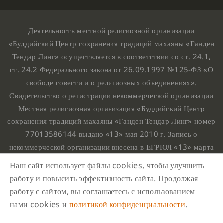
Деятельность местной религиозной организации
«Буддийский Центр сохранения традиций махаяны «Ганден
Тендар Линг» осуществляется в соответствии со ст. 24.1,
ст. 24.2 Федерального закона от 26.09.1997 №125-ФЗ «О
свободе совести и о религиозных объединениях».
Свидетельство о регистрации некоммерческой организации
Местная религиозная организация «Буддийский Центр
сохранения традиций махаяны «Ганден Тендар Линг» номер
77013586144 выдано «13» мая 2010 г. Запись о
некоммерческой организации внесена в ЕГРЮЛ «13» марта
2010 г. за основным государственным регистрационным
Наш сайт использует файлы cookies, чтобы улучшить
номером 1107799015708.
работу и повысить эффективность сайта. Продолжая
Ганден Тендар Линг © 2020 Все права защищены
работу с сайтом, вы соглашаетесь с использованием
Наш адрес : г. Москва, Нахимовский проспект, 32. Этаж
нами cookies и
политикой конфиденциальности
.
10, каб.1023,