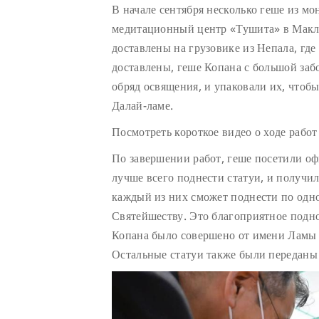
В начале сентября несколько геше из мо
медитационный центр «Тушита» в Макле
доставлены на грузовике из Непала, где
доставлены, геше Копана с большой заб
обряд освящения, и упаковали их, чтоб
Далай-ламе.
Посмотреть короткое видео о ходе рабо
По завершении работ, геше посетили оф
лучше всего поднести статуи, и получи
каждый из них сможет поднести по одно
Святейшеству. Это благоприятное подн
Копана было совершено от имени Ламы 
Остальные статуи также были переданы