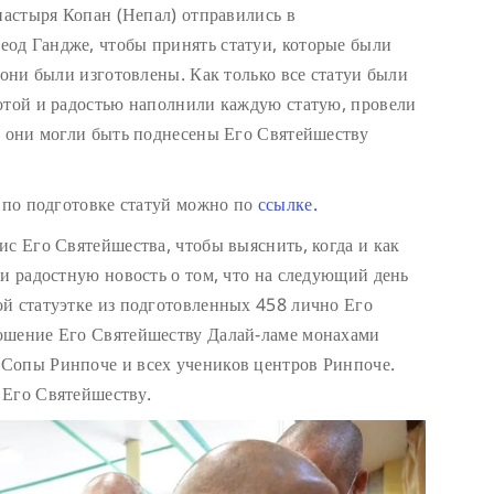
настыря Копан (Непал) отправились в
од Гандже, чтобы принять статуи, которые были
 они были изготовлены. Как только все статуи были
отой и радостью наполнили каждую статую, провели
ы они могли быть поднесены Его Святейшеству
т по подготовке статуй можно по
ссылке.
ис Его Святейшества, чтобы выяснить, когда и как
ли радостную новость о том, что на следующий день
й статуэтке из подготовленных 458 лично Его
ошение Его Святейшеству Далай-ламе монахами
Сопы Ринпоче и всех учеников центров Ринпоче.
 Его Святейшеству.