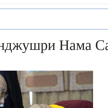
нджушри Нама С