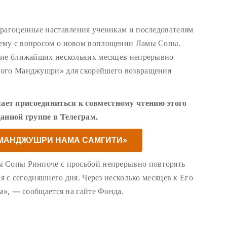
драгоценные наставления ученикам и последователям
ему с вопросом о новом воплощении Ламы Сопы.
ние ближайших нескольких месяцев непрерывно
ного Манджушри» для скорейшего возвращения
ает присоединиться к совместному чтению этого
данной группе в Телеграм.
«МАНДЖУШРИ НАМА САМГИТИ»
ы Сопы Ринпоче с просьбой непрерывно повторять
ая с сегодняшнего дня. Через несколько месяцев к Его
м», — сообщается на сайте Фонда.