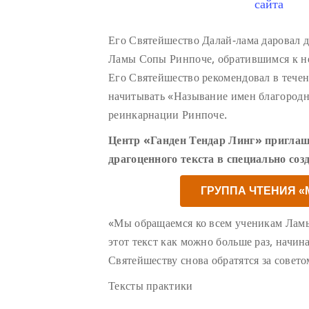
сайта
Его Святейшество Далай-лама даровал 
Ламы Сопы Ринпоче, обратившимся к н
Его Святейшество рекомендовал в тече
начитывать «Называние имен благород
реинкарнации Ринпоче.
Центр «Ганден Тендар Линг» приглаш
драгоценного текста в специально соз
ГРУППА ЧТЕНИЯ 
«Мы обращаемся ко всем ученикам Лам
этот текст как можно больше раз, начин
Святейшеству снова обратятся за совето
Тексты практики