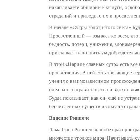
накапливаете обширные заслуги, освобо
страданий и приводите их к просветле
В начале «Сутры золотистого света» Б
Просветленный — взывает ко всем, кто 
бедность, потери, унижения, злонамерен
приглашает наполнить ум добродетелью,
В этой «Царице славных сутр» есть все
просветления. В ней есть трогающие се
учения о взаимозависимом происхожде
идеального правительства и вдохновля
Будда показывает, как он, ещё не устра
бесчисленных существ из океана страда
Видение Ринпоче
Лама Сопа Ринпоче дал обет распростран
множестве уголков мира. Начитывать с