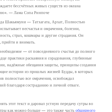
ждаете бессчётных живых существ из океана
нию». — Лама Сопа Ринпоче
удда Шакьямуни — Татхагата, Архат, Полностью
испытывает несчастья и омрачения, болезни,
ность, страх, кошмары и другие страдания. Он
 прийти и внимать.
 необходимое — от повседневного счастья до полного
рдце практики раскаяния и сорадования, глубинные
нии, надёжные обещания защиты, принципы создания
ющие истории из прошлых жизней Будды, в которых
нив полностью все омрачения, освобождал
ний благодаря состраданию и личной отваге.
ять этот текст и даровал устную передачу сутры во
утры как можно больше — это также часть
обширного