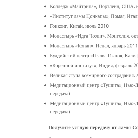
Колледж «Майтрипа», Портленд, США, 
«Институт ламы Цонкапы», Помая, Итал
Гонконг, Китай, июль 2010
Монастырь «Идга Чозин», Монголия, октя
Монастырь «Копан», Непал, январь 2011 
Буддийский центр «Гьялва Гьяцо», Кали
«Коренной институт», Индия, февраль 20
Великая ступа всемирного сострадания, А
Медитационный центр «Тушита», Нью-Де
передача)
Медитационный центр «Тушита», Нью-Де
передача)
Получите устную передачу от ламы С