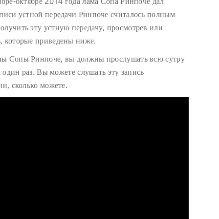
ябре-октябре 2014 года лама Сопа Ринпоче дал
аписи устной передачи Ринпоче считалось полным
олучить эту устную передачу, просмотрев или
, которые приведены ниже.
мы Сопы Ринпоче, вы должны прослушать всю сутру
а один раз. Вы можете слушать эту запись
ни, сколько можете.