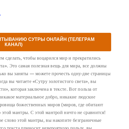
ь
ИТЫВАНИЮ СУТРЫ ОНЛАЙН (ТЕЛЕГРАМ
КАНАЛ)
м сделать, чтобы воцарился мир и прекратились
та». Это самая полезная вещь для мира, все должны
лько вы заняты — можете прочесть одну-две страницы
огда вы читаете «Сутру золотистого света», вы
ти», которая заключена в тексте. Вот польза от
никакое материальное добро, никакие людские
окровища божественных миров (миров, где обитают
ю этой мантры. С этой мантрой ничто не сравнится!
е слово этой мантры, вы накопите безграничные
сего текста приносит невероятную пользу, вы