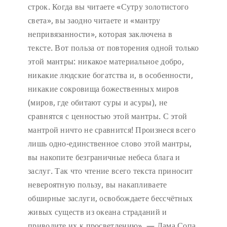
строк. Когда вы читаете «Сутру золотистого
света», вы заодно читаете и «мантру
непривязанности», которая заключена в
тексте. Вот польза от повторения одной только
этой мантры: никакое материальное добро,
никакие людские богатства и, в особенности,
никакие сокровища божественных миров
(миров, где обитают суры и асуры), не
сравнятся с ценностью этой мантры. С этой
мантрой ничто не сравнится! Произнеся всего
лишь одно-единственное слово этой мантры,
вы накопите безграничные небеса блага и
заслуг. Так что чтение всего текста приносит
невероятную пользу, вы накапливаете
обширные заслуги, освобождаете бессчётных
живых существ из океана страданий и
приводите их к просветлению». — Лама Сопа