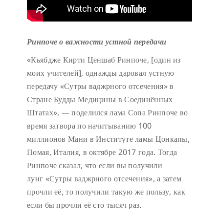
Ринпоче о важности устной передачи
«Кьябдже Кирти Ценшаб Ринпоче, [один из
моих учителей], однажды даровал устную
передачу «Сутры ваджрного отсечения» в
Стране Будды Медицины в Соединённых
Штатах», — поделился лама Сопа Ринпоче во
время затвора по начитыванию 100
миллионов Мани в Институте ламы Цонкапы,
Помая, Италия, в октябре 2017 года. Тогда
Ринпоче сказал, что если вы получили
лунг «Сутры ваджрного отсечения», а затем
прочли её, то получили такую же пользу, как
если бы прочли её сто тысяч раз.