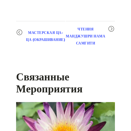
Мероприятие
ЧТЕНИЯ
МАСТЕРСКАЯ ЦА-
навигация
МАНДЖУШРИ НАМА
ЦА (ОКРАШИВАНИЕ)
САМГИТИ
Связанные
Мероприятия