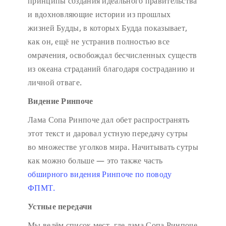
принципы создания идеального правительства
и вдохновляющие истории из прошлых
жизней Будды, в которых Будда показывает,
как он, ещё не устранив полностью все
омрачения, освобождал бесчисленных существ
из океана страданий благодаря состраданию и
личной отваге.
Видение Ринпоче
Лама Сопа Ринпоче дал обет распространять
этот текст и даровал устную передачу сутры
во множестве уголков мира. Начитывать сутры
как можно больше — это также часть
обширного видения Ринпоче по поводу
ФПМТ.
Устные передачи
Мы ведём список мест, где лама Сопа Ринпоче