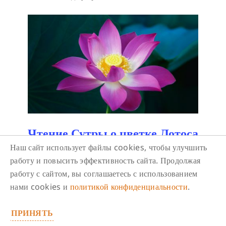
Чтение Сутры о цветке Лотоса
чудесной Дхармы
Наш сайт использует файлы cookies, чтобы улучшить
работу и повысить эффективность сайта. Продолжая
9 августа/ 14:00
-
15:30
работу с сайтом, вы соглашаетесь с использованием
Одна из основополагающих сутр Махаяны,
нами cookies и
политикой конфиденциальности
.
наравне с «Сутрой Золотистого света» и
«Алмазной сутрой». «Сутра Лотоса»
ПРИНЯТЬ
объединяет собой все учения буддизма,