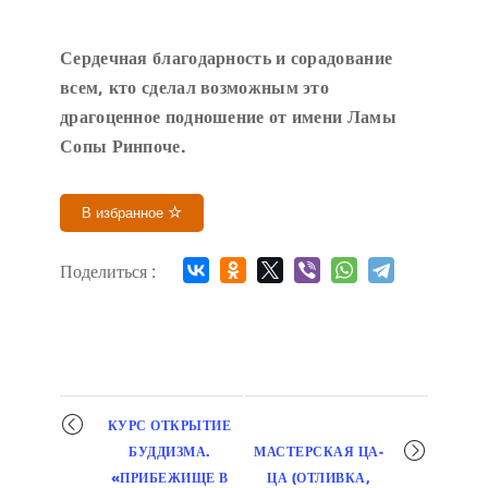
Сердечн
ая благодарность и сорадование
всем, кто сделал возможным это
драгоценное подношение от имени Ламы
Сопы Ринпоче
.
В избранное
Поделиться :
Мероприятие
КУРС ОТКРЫТИЕ
навигация
БУДДИЗМА.
МАСТЕРСКАЯ ЦА-
«ПРИБЕЖИЩЕ В
ЦА (ОТЛИВКА,