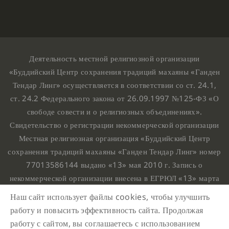
Деятельность местной религиозной организации
«Буддийский Центр сохранения традиций махаяны «Ганден
Тендар Линг» осуществляется в соответствии со ст. 24.1,
ст. 24.2 Федерального закона от 26.09.1997 №125-ФЗ «О
свободе совести и о религиозных объединениях».
Свидетельство о регистрации некоммерческой организации
Местная религиозная организация «Буддийский Центр
сохранения традиций махаяны «Ганден Тендар Линг» номер
77013586144 выдано «13» мая 2010 г. Запись о
некоммерческой организации внесена в ЕГРЮЛ «13» марта
2010 г. за основным государственным регистрационным
Наш сайт использует файлы cookies, чтобы улучшить
номером 1107799015708.
работу и повысить эффективность сайта. Продолжая
Ганден Тендар Линг © 2020 Все права защищены
работу с сайтом, вы соглашаетесь с использованием