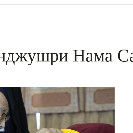
нджушри Нама С