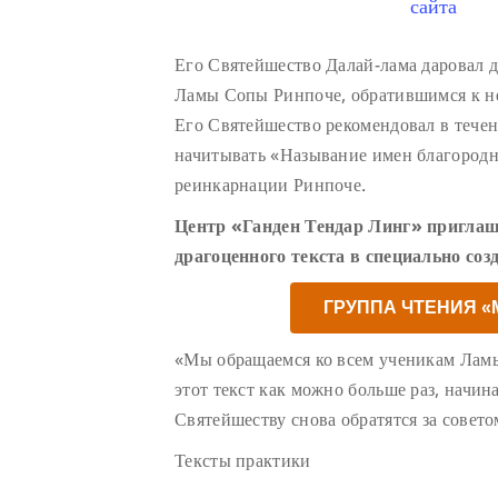
сайта
Его Святейшество Далай-лама даровал 
Ламы Сопы Ринпоче, обратившимся к н
Его Святейшество рекомендовал в тече
начитывать «Называние имен благород
реинкарнации Ринпоче.
Центр «Ганден Тендар Линг» приглаш
драгоценного текста в специально соз
ГРУППА ЧТЕНИЯ 
«Мы обращаемся ко всем ученикам Лам
этот текст как можно больше раз, начин
Святейшеству снова обратятся за совето
Тексты практики