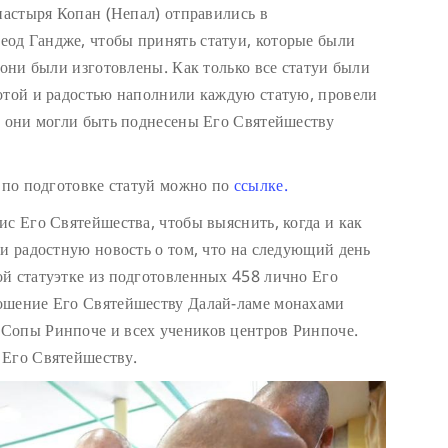
настыря Копан (Непал) отправились в
од Гандже, чтобы принять статуи, которые были
 они были изготовлены. Как только все статуи были
отой и радостью наполнили каждую статую, провели
ы они могли быть поднесены Его Святейшеству
т по подготовке статуй можно по
ссылке.
ис Его Святейшества, чтобы выяснить, когда и как
ли радостную новость о том, что на следующий день
й статуэтке из подготовленных 458 лично Его
ошение Его Святейшеству Далай-ламе монахами
Сопы Ринпоче и всех учеников центров Ринпоче.
 Его Святейшеству.