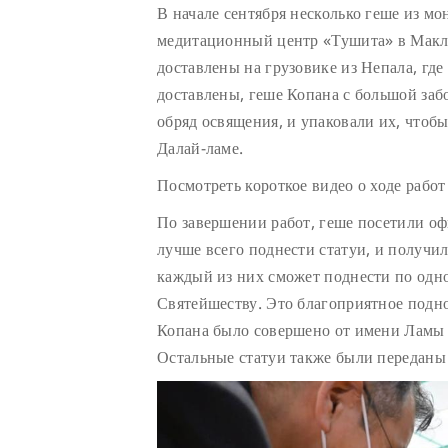
В начале сентября несколько геше из мо
медитационный центр «Тушита» в Макле
доставлены на грузовике из Непала, где
доставлены, геше Копана с большой заб
обряд освящения, и упаковали их, чтоб
Далай-ламе.
Посмотреть короткое видео о ходе рабо
По завершении работ, геше посетили оф
лучше всего поднести статуи, и получи
каждый из них сможет поднести по одно
Святейшеству. Это благоприятное подн
Копана было совершено от имени Ламы 
Остальные статуи также были переданы