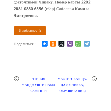
досточтимой Чикаку. Номер карты 2202
2081 0880 6556 (сбер) Соболева Камила
Дмитриевна.
В избранное
Поделиться :
Мероприятие
ЧТЕНИЯ
МАСТЕРСКАЯ ЦА-
навигация
МАНДЖУШРИ НАМА
ЦА (ОТЛИВКА,
САМГИТИ
ОКРАШИВАНИЕ)