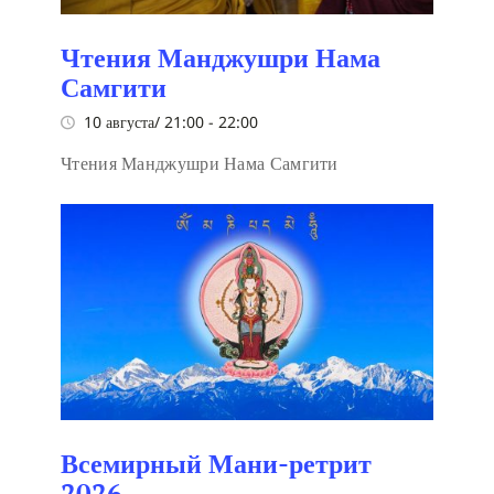
Чтения Манджушри Нама
Самгити
10 августа/ 21:00
-
22:00
Чтения Манджушри Нама Самгити
Всемирный Мани-ретрит
2026