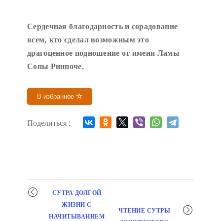
Сердечн
ая благодарность и сорадование
всем, кто сделал возможным это
драгоценное подношение от имени Ламы
Сопы Ринпоче
.
В избранное
Поделиться :
Мероприятие
СУТРА ДОЛГОЙ
навигация
ЖИЗНИ С
ЧТЕНИЕ СУТРЫ
НАЧИТЫВАНИЕМ