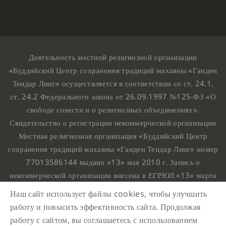
Деятельность местной религиозной организации
«Буддийский Центр сохранения традиций махаяны «Ганден
Тендар Линг» осуществляется в соответствии со ст. 24.1,
ст. 24.2 Федерального закона от 26.09.1997 №125-ФЗ «О
свободе совести и о религиозных объединениях».
Свидетельство о регистрации некоммерческой организации
Местная религиозная организация «Буддийский Центр
сохранения традиций махаяны «Ганден Тендар Линг» номер
77013586144 выдано «13» мая 2010 г. Запись о
некоммерческой организации внесена в ЕГРЮЛ «13» марта
2010 г. за основным государственным регистрационным
Наш сайт использует файлы cookies, чтобы улучшить
номером 1107799015708.
работу и повысить эффективность сайта. Продолжая
Ганден Тендар Линг © 2020 Все права защищены
работу с сайтом, вы соглашаетесь с использованием